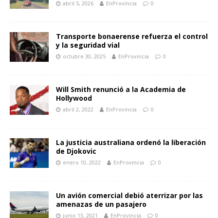
abril 5, 2026
EnProvincia
0
Transporte bonaerense refuerza el control
y la seguridad vial
octubre 30, 2025
EnProvincia
0
Will Smith renunció a la Academia de
Hollywood
abril 2, 2022
EnProvincia
0
La justicia australiana ordenó la liberación
de Djokovic
enero 10, 2022
EnProvincia
0
Un avión comercial debió aterrizar por las
amenazas de un pasajero
junio 13, 2021
EnProvincia
0