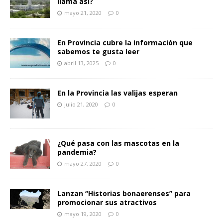
llama así?
mayo 21, 2020
0
En Provincia cubre la información que
sabemos te gusta leer
abril 13, 2025
0
En la Provincia las valijas esperan
julio 21, 2020
0
¿Qué pasa con las mascotas en la
pandemia?
mayo 27, 2020
0
Lanzan “Historias bonaerenses” para
promocionar sus atractivos
mayo 19, 2020
0