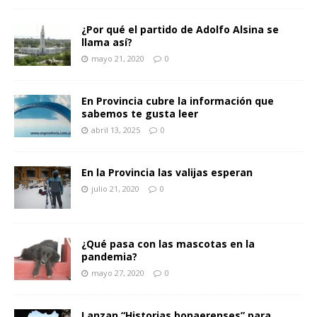
¿Por qué el partido de Adolfo Alsina se
llama así?
mayo 21, 2020
0
En Provincia cubre la información que
sabemos te gusta leer
abril 13, 2025
0
En la Provincia las valijas esperan
julio 21, 2020
0
¿Qué pasa con las mascotas en la
pandemia?
mayo 27, 2020
0
Lanzan “Historias bonaerenses” para