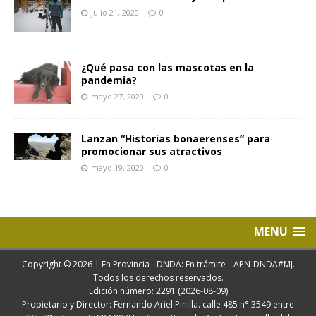
julio 21, 2020
0
¿Qué pasa con las mascotas en la
pandemia?
mayo 27, 2020
0
Lanzan “Historias bonaerenses” para
promocionar sus atractivos
mayo 19, 2020
0
MENU
Copyright © 2026 | En Provincia - DNDA: En trámite- -APN-DNDA#MJ.
Todos los derechos reservados.
Edición número: 2291 (2026-08-09)
Propietario y Director: Fernando Ariel Pinilla. calle 485 n° 3549 entre