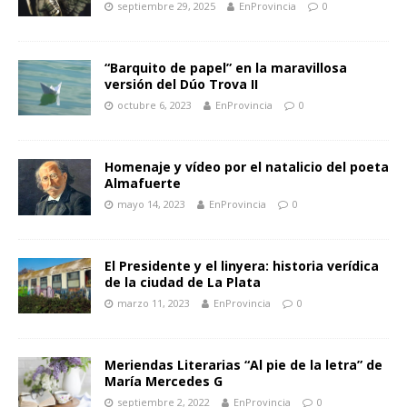
septiembre 29, 2025
EnProvincia
0
“Barquito de papel” en la maravillosa
versión del Dúo Trova II
octubre 6, 2023
EnProvincia
0
Homenaje y vídeo por el natalicio del poeta
Almafuerte
mayo 14, 2023
EnProvincia
0
El Presidente y el linyera: historia verídica
de la ciudad de La Plata
marzo 11, 2023
EnProvincia
0
Meriendas Literarias “Al pie de la letra” de
María Mercedes G
septiembre 2, 2022
EnProvincia
0