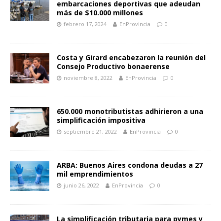
embarcaciones deportivas que adeudan
más de $10.000 millones
febrero 17, 2024
EnProvincia
0
Costa y Girard encabezaron la reunión del
Consejo Productivo bonaerense
noviembre 8, 2022
EnProvincia
0
650.000 monotributistas adhirieron a una
simplificación impositiva
septiembre 21, 2022
EnProvincia
0
ARBA: Buenos Aires condona deudas a 27
mil emprendimientos
junio 26, 2022
EnProvincia
0
La simplificación tributaria para pymes y