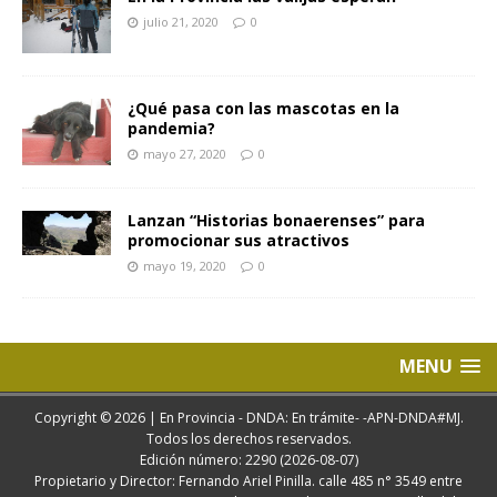
julio 21, 2020
0
¿Qué pasa con las mascotas en la
pandemia?
mayo 27, 2020
0
Lanzan “Historias bonaerenses” para
promocionar sus atractivos
mayo 19, 2020
0
MENU
Copyright © 2026 | En Provincia - DNDA: En trámite- -APN-DNDA#MJ.
Todos los derechos reservados.
Edición número: 2290 (2026-08-07)
Propietario y Director: Fernando Ariel Pinilla. calle 485 n° 3549 entre