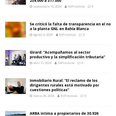
234.000 a 317.000”
septiembre 13, 2024
EnProvincia
0
Se criticó la falta de transparencia en el no
a la planta GNL en Bahía Blanca
agosto 3, 2024
EnProvincia
0
Girard: “Acompañamos al sector
productivo y la simplificación tributaria”
abril 11, 2024
EnProvincia
0
Inmobiliario Rural: “El reclamo de los
dirigentes rurales está motivado por
cuestiones políticas”
marzo 30, 2024
EnProvincia
0
ARBA intima a propietarios de 30.926