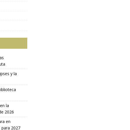
ras
uta
ipses y la
iblioteca
en la
 de 2026
ura en
a para 2027