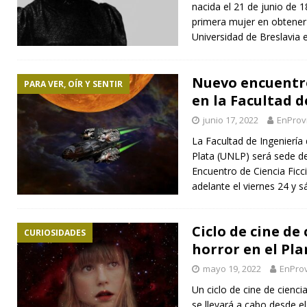
nacida el 21 de junio de 1
primera mujer en obtener
Universidad de Breslavia
Nuevo encuentro
PARA VER, OÍR Y SENTIR
en la Facultad d
junio 17, 2022
EnProv
La Facultad de Ingeniería
Plata (UNLP) será sede de
Encuentro de Ciencia Ficci
adelante el viernes 24 y 
Ciclo de cine de 
CURIOSIDADES
horror en el Pla
mayo 19, 2022
EnProv
Un ciclo de cine de cienci
se llevará a cabo desde e