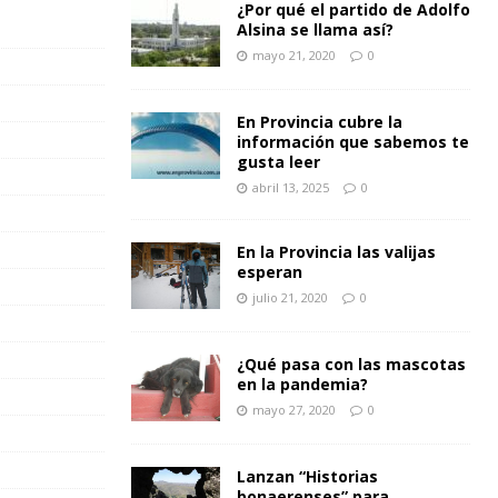
¿Por qué el partido de Adolfo
Alsina se llama así?
mayo 21, 2020
0
En Provincia cubre la
información que sabemos te
gusta leer
abril 13, 2025
0
En la Provincia las valijas
esperan
julio 21, 2020
0
¿Qué pasa con las mascotas
en la pandemia?
mayo 27, 2020
0
Lanzan “Historias
bonaerenses” para