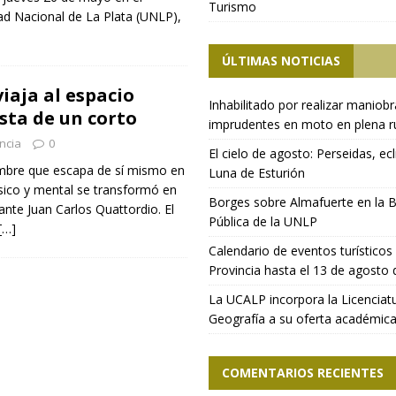
Turismo
dad Nacional de La Plata (UNLP),
ÚLTIMAS NOTICIAS
iaja al espacio
Inhabilitado por realizar maniob
ta de un corto
imprudentes en moto en plena r
ncia
0
El cielo de agosto: Perseidas, ecl
hombre que escapa de sí mismo en
Luna de Esturión
sico y mental se transformó en
Borges sobre Almafuerte en la B
ante Juan Carlos Quattordio. El
Pública de la UNLP
[…]
Calendario de eventos turísticos 
Provincia hasta el 13 de agosto
La UCALP incorpora la Licenciat
Geografía a su oferta académic
COMENTARIOS RECIENTES