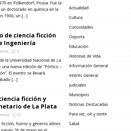
870 en Polkendorf, Prusia. Fue la
Actualidad
 un doctorado en química en la
 en 1900, un
[…]
Cultura
Curiosidades
 de ciencia ficción
Deporte
e Ingeniería
Educación
incia
0
Historias de Vida
 de la Universidad Nacional de La
Información General
 una nueva edición de “Pórtico –
ón”. El evento se llevará
Interés General
sábado
[…]
Judiciales
Municipios
ciencia ficción y
Noticias Destacadas
netario de La Plata
Para ver, oír y sentir
incia
0
Salud
a ficción, horror y géneros afines
l jueves 26 de mayo en el