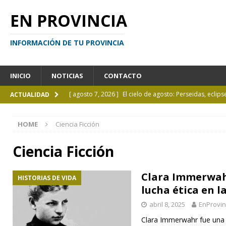
EN PROVINCIA
INFORMACIÓN DE TU PROVINCIA
INICIO
NOTICIAS
CONTACTO
[ agosto 7, 2026 ]
El cielo de agosto: Perseidas, eclips
ACTUALIDAD
[ agosto 7, 2026 ]
Borges sobre Almafuerte en la Bibl
HOME
Ciencia Ficción
[ agosto 6, 2026 ]
Calendario de eventos turísticos en
[ agosto 6, 2026 ]
La UCALP incorpora la Licenciatura
Ciencia Ficción
[ agosto 7, 2026 ]
Inhabilitado por realizar maniobra
Clara Immerwah
HISTORIAS DE VIDA
lucha ética en l
abril 8, 2025
EnProvin
Clara Immerwahr fue una