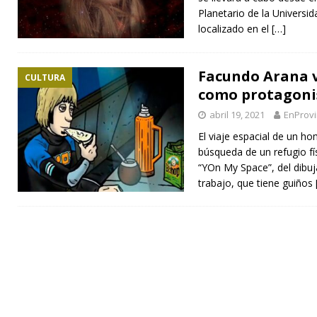
Planetario de la Universi
localizado en el
[…]
Facundo Arana v
CULTURA
como protagonis
abril 19, 2021
EnProvi
El viaje espacial de un 
búsqueda de un refugio fí
“YOn My Space”, del dibuj
trabajo, que tiene guiños