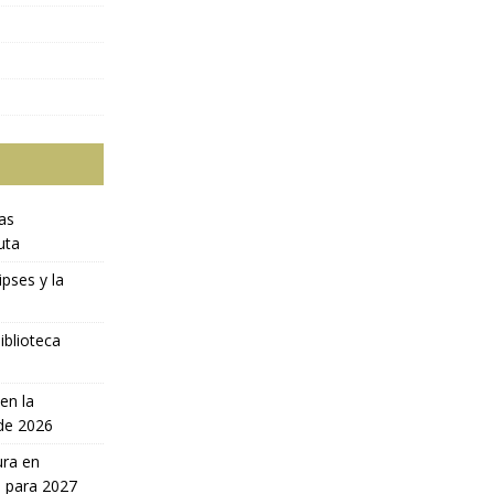
ras
uta
ipses y la
iblioteca
en la
 de 2026
ura en
a para 2027