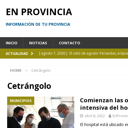
EN PROVINCIA
INFORMACIÓN DE TU PROVINCIA
INICIO
NOTICIAS
CONTACTO
[ agosto 7, 2026 ]
El cielo de agosto: Perseidas, eclips
ACTUALIDAD
[ agosto 7, 2026 ]
Borges sobre Almafuerte en la Bibl
HOME
Cetrángolo
[ agosto 6, 2026 ]
Calendario de eventos turísticos en
[ agosto 6, 2026 ]
La UCALP incorpora la Licenciatura
Cetrángolo
[ agosto 7, 2026 ]
Inhabilitado por realizar maniobra
Comienzan las o
MUNICIPIOS
intensiva del h
abril 8, 2022
EnProvin
El hospital está ubicado e