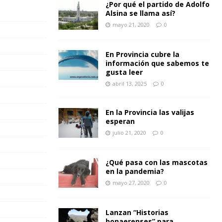
¿Por qué el partido de Adolfo
Alsina se llama así?
mayo 21, 2020
0
En Provincia cubre la
información que sabemos te
gusta leer
abril 13, 2025
0
En la Provincia las valijas
esperan
julio 21, 2020
0
¿Qué pasa con las mascotas
en la pandemia?
mayo 27, 2020
0
Lanzan “Historias
bonaerenses” para