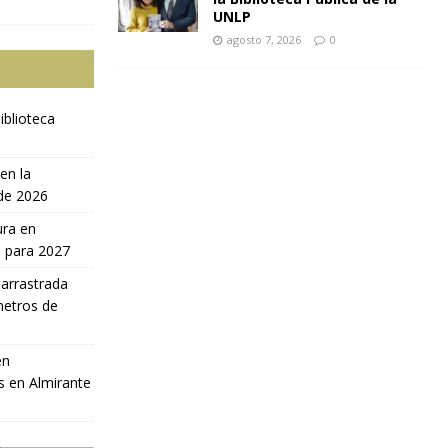
UNLP
agosto 7, 2026
0
iblioteca
en la
 de 2026
ura en
a para 2027
 arrastrada
metros de
en
s en Almirante