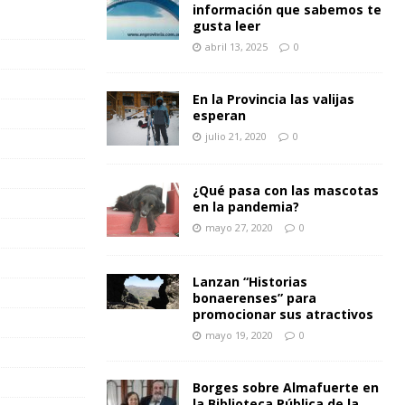
información que sabemos te
gusta leer
abril 13, 2025
0
En la Provincia las valijas
esperan
julio 21, 2020
0
¿Qué pasa con las mascotas
en la pandemia?
mayo 27, 2020
0
Lanzan “Historias
bonaerenses” para
promocionar sus atractivos
mayo 19, 2020
0
Borges sobre Almafuerte en
la Biblioteca Pública de la