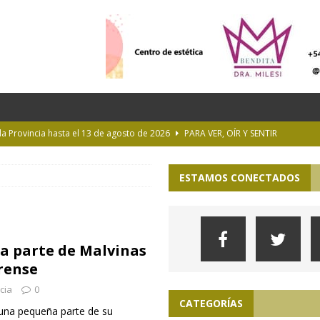
 la Provincia hasta el 13 de agosto de 2026
PARA VER, OÍR Y SENTIR
 en Geografía a su oferta académica para 2027
ACTUALIDAD
ESTAMOS CONECTADOS
rastrada por una tormenta a casi 10 mil metros de altura
Longchamps y entregó escrituras en Almirante Brown
MUNICIPIOS
na parte de Malvinas
ioteca Pública de la UNLP
CULTURA
rense
cia
0
CATEGORÍAS
 una pequeña parte de su