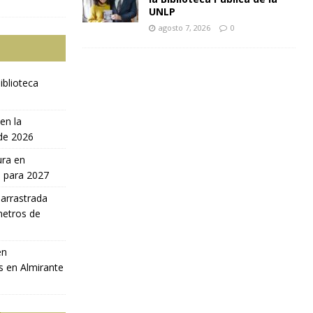
UNLP
agosto 7, 2026
0
iblioteca
en la
 de 2026
ura en
a para 2027
 arrastrada
metros de
en
s en Almirante