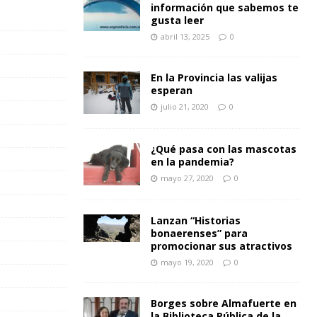
información que sabemos te
gusta leer
abril 13, 2025
0
En la Provincia las valijas
esperan
julio 21, 2020
0
¿Qué pasa con las mascotas
en la pandemia?
mayo 27, 2020
0
Lanzan “Historias
bonaerenses” para
promocionar sus atractivos
mayo 19, 2020
0
Borges sobre Almafuerte en
la Biblioteca Pública de la