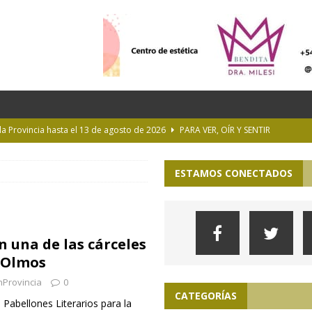
 la Provincia hasta el 13 de agosto de 2026
PARA VER, OÍR Y SENTIR
 en Geografía a su oferta académica para 2027
ACTUALIDAD
ESTAMOS CONECTADOS
rastrada por una tormenta a casi 10 mil metros de altura
Longchamps y entregó escrituras en Almirante Brown
MUNICIPIOS
n una de las cárceles
ioteca Pública de la UNLP
CULTURA
 Olmos
nProvincia
0
CATEGORÍAS
Pabellones Literarios para la