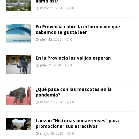
llama así?
mayo 21, 2020
0
En Provincia cubre la información que
sabemos te gusta leer
abril 13, 2025
0
En la Provincia las valijas esperan
julio 21, 2020
0
¿Qué pasa con las mascotas en la
pandemia?
mayo 27, 2020
0
Lanzan “Historias bonaerenses” para
promocionar sus atractivos
mayo 19, 2020
0