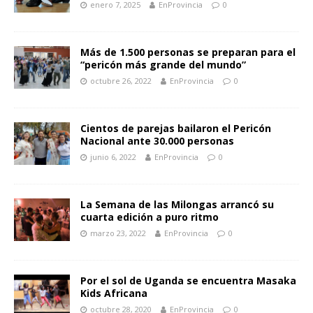
enero 7, 2025
EnProvincia
0
Más de 1.500 personas se preparan para el
“pericón más grande del mundo”
octubre 26, 2022
EnProvincia
0
Cientos de parejas bailaron el Pericón
Nacional ante 30.000 personas
junio 6, 2022
EnProvincia
0
La Semana de las Milongas arrancó su
cuarta edición a puro ritmo
marzo 23, 2022
EnProvincia
0
Por el sol de Uganda se encuentra Masaka
Kids Africana
octubre 28, 2020
EnProvincia
0