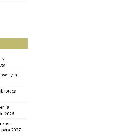
ras
uta
ipses y la
iblioteca
en la
 de 2026
ura en
a para 2027