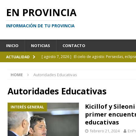
EN PROVINCIA
INFORMACIÓN DE TU PROVINCIA
INICIO
NOTICIAS
CONTACTO
[ agosto 7, 2026 ]
El cielo de agosto: Perseidas, eclips
ACTUALIDAD
[ agosto 7, 2026 ]
Borges sobre Almafuerte en la Bibl
HOME
Autoridades Educativas
[ agosto 6, 2026 ]
Calendario de eventos turísticos en
[ agosto 6, 2026 ]
La UCALP incorpora la Licenciatura
Autoridades Educativas
[ agosto 7, 2026 ]
Inhabilitado por realizar maniobra
Kicillof y Sileon
INTERÉS GENERAL
primer encuentr
educativas
febrero 21, 2024
EnPr