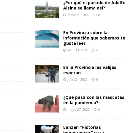
¿Por qué el partido de Adolfo
Alsina se llama así?
mayo 21, 2020
0
En Provincia cubre la
información que sabemos te
gusta leer
abril 13, 2025
0
En la Provincia las valijas
esperan
julio 21, 2020
0
¿Qué pasa con las mascotas
en la pandemia?
mayo 27, 2020
0
Lanzan “Historias
bonaerenses” para