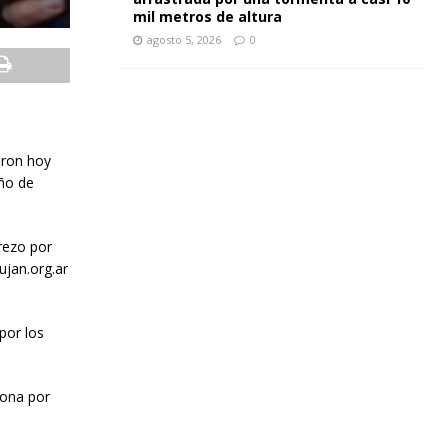
mil metros de altura
agosto 5, 2026
0
aron hoy
eño de
rezo por
ujan.org.ar
por los
sona por