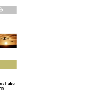
res hubo
-19