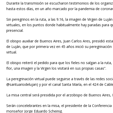
Durante la transmisión se escucharon testimonios de los organiza
hasta estos días, en un año marcado por la pandemia de coronav
Sin peregrinos en la ruta, a las 9.16, la imagen de Virgen de Lu
virtuales, en los puntos donde habitualmente hay paradas para q
presencial.
El obispo auxiliar de Buenos Aires, Juan Carlos Ares, presidió es
de Luján, que por primera vez en 45 años inició su peregrinació
virtual.
El obispo reiteró el pedido para que los fieles no salgan a la ru
flor, una imagen y la Virgen los visitará en sus propias casas”.
La peregrinación virtual puede seguirse a través de las redes s
@santuariodelujan) y por el canal Santa María, en el 424 de Cabl
La misa central será presidida por el arzobispo de Buenos Aires, M
Serán concelebrantes en la misa, el presidente de la Conferenci
monseñor Jorge Eduardo Scheinig.