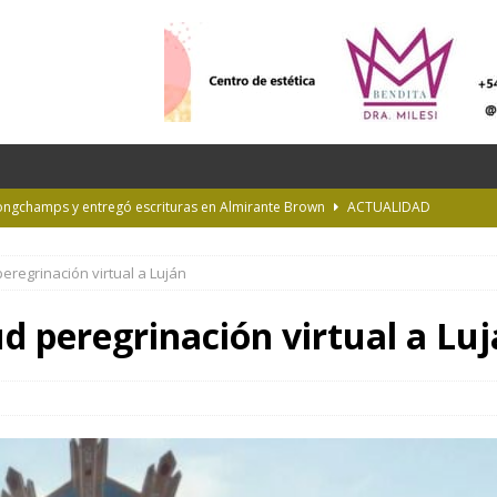
Longchamps y entregó escrituras en Almirante Brown
ACTUALIDAD
NTERÉS GENERAL
eregrinación virtual a Luján
la Diplomatura en Trasplante y Ablación de Órganos y Tejidos
INTERÉS
ud peregrinación virtual a Lu
de Buenos Aires
INFORMACIÓN GENERAL
rastrada por una tormenta a casi 10 mil metros de altura