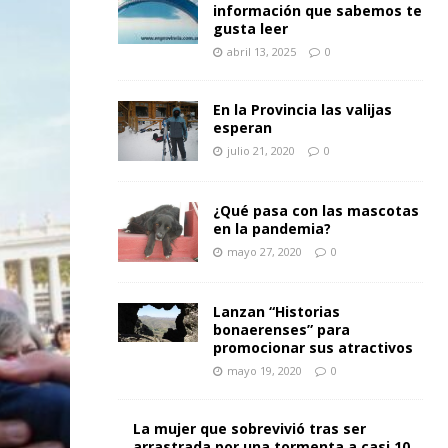
información que sabemos te
gusta leer
abril 13, 2025
0
En la Provincia las valijas
esperan
julio 21, 2020
0
¿Qué pasa con las mascotas
en la pandemia?
mayo 27, 2020
0
Lanzan “Historias
bonaerenses” para
promocionar sus atractivos
mayo 19, 2020
0
La mujer que sobrevivió tras ser
arrastrada por una tormenta a casi 10