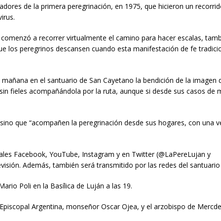
dores de la primera peregrinación, en 1975, que hicieron un recorrid
irus.
ján comenzó a recorrer virtualmente el camino para hacer escalas, tam
ue los peregrinos descansen cuando esta manifestación de fe tradici
ta mañana en el santuario de San Cayetano la bendición de la imagen d
n sin fieles acompañándola por la ruta, aunque si desde sus casos de
ta, sino que “acompañen la peregrinación desde sus hogares, con una v
ociales Facebook, YouTube, Instagram y en Twitter (@LaPereLujan y
evisión. Además, también será transmitido por las redes del santuario
ario Poli en la Basílica de Luján a las 19.
a Episcopal Argentina, monseñor Oscar Ojea, y el arzobispo de Mercde