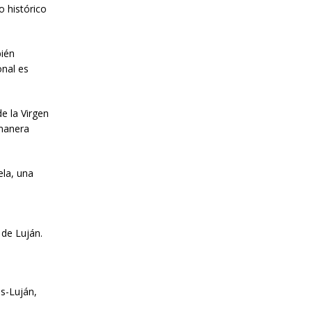
o histórico
bién
onal es
e la Virgen
 manera
ela, una
 de Luján.
s-Luján,