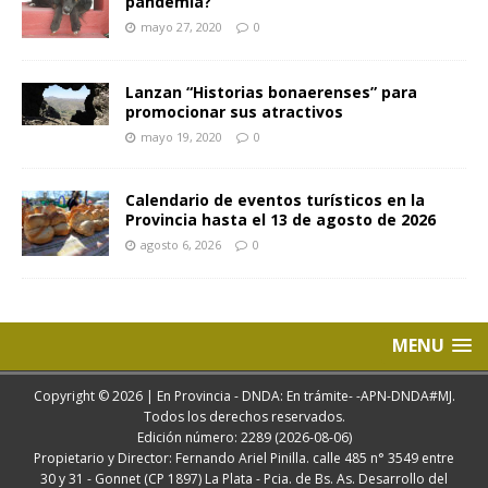
pandemia?
mayo 27, 2020
0
Lanzan “Historias bonaerenses” para
promocionar sus atractivos
mayo 19, 2020
0
Calendario de eventos turísticos en la
Provincia hasta el 13 de agosto de 2026
agosto 6, 2026
0
MENU
Copyright © 2026 | En Provincia - DNDA: En trámite- -APN-DNDA#MJ.
Todos los derechos reservados.
Edición número: 2289 (2026-08-06)
Propietario y Director: Fernando Ariel Pinilla. calle 485 n° 3549 entre
30 y 31 - Gonnet (CP 1897) La Plata - Pcia. de Bs. As. Desarrollo del