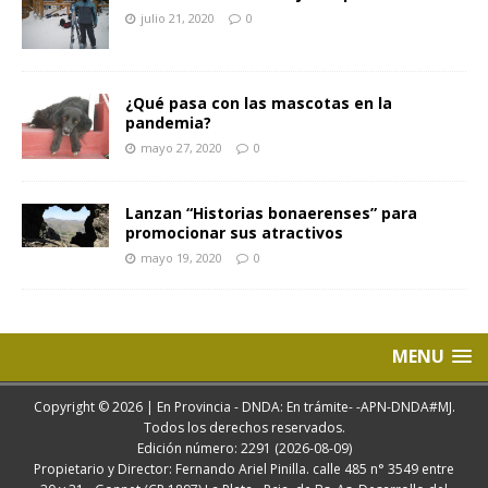
julio 21, 2020
0
¿Qué pasa con las mascotas en la
pandemia?
mayo 27, 2020
0
Lanzan “Historias bonaerenses” para
promocionar sus atractivos
mayo 19, 2020
0
MENU
Copyright © 2026 | En Provincia - DNDA: En trámite- -APN-DNDA#MJ.
Todos los derechos reservados.
Edición número: 2291 (2026-08-09)
Propietario y Director: Fernando Ariel Pinilla. calle 485 n° 3549 entre