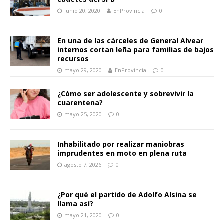
junio 20, 2020
EnProvincia
0
En una de las cárceles de General Alvear
internos cortan leña para familias de bajos
recursos
mayo 29, 2020
EnProvincia
0
¿Cómo ser adolescente y sobrevivir la
cuarentena?
mayo 25, 2020
0
Inhabilitado por realizar maniobras
imprudentes en moto en plena ruta
agosto 7, 2026
0
¿Por qué el partido de Adolfo Alsina se
llama así?
mayo 21, 2020
0