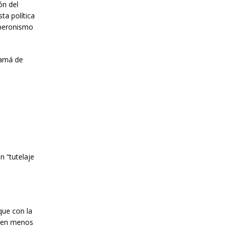
ón del
ta política
 peronismo
mamá de
n “tutelaje
que con la
, en menos