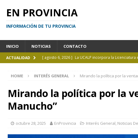
EN PROVINCIA
INFORMACIÓN DE TU PROVINCIA
INICIO
NOTICIAS
CONTACTO
[ agosto 6, 2026 ]
La UCALP incorpora la Licenciatura
ACTUALIDAD
[ agosto 5, 2026 ]
La mujer que sobrevivió tras ser ar
HOME
INTERÉS GENERAL
Mirando la política por la ve
CURIOSIDADES
[ agosto 5, 2026 ]
Kicillof inauguró un nuevo SUM en 
Mirando la política por la
[ agosto 4, 2026 ]
¿Y si el libro ya no es el centro?
I
Manucho”
[ agosto 6, 2026 ]
Calendario de eventos turísticos en
octubre 28, 2025
EnProvincia
Interés General
,
Noticias D