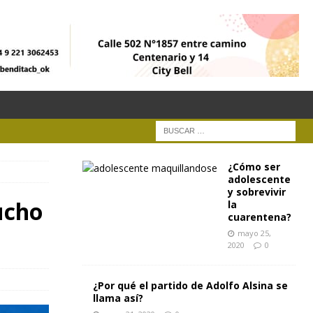
¿Cómo ser
adolescente
y sobrevivir
ucho
la
cuarentena?
mayo 25,
2020
0
¿Por qué el partido de Adolfo Alsina se
llama así?