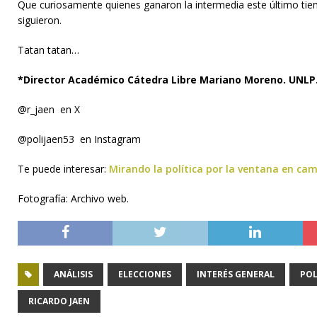
Que curiosamente quienes ganaron la intermedia este último tiem
siguieron.
Tatan tatan…
*Director Académico Cátedra Libre Mariano Moreno. UNLP
@r_jaen en X
@polijaen53 en Instagram
Te puede interesar:
Mirando la política por la ventana en ca
Fotografía: Archivo web.
ANÁLISIS
ELECCIONES
INTERÉS GENERAL
POL
RICARDO JAEN