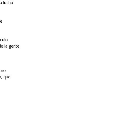
u lucha
de
sculo
e la gente.
erno
a, que