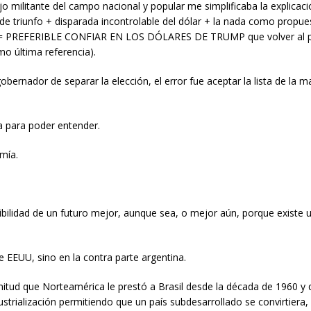
o militante del campo nacional y popular me simplificaba la explicaci
de triunfo + disparada incontrolable del dólar + la nada como propues
tria = PREFERIBLE CONFIAR EN LOS DÓLARES DE TRUMP que volver al
mo última referencia).
bernador de separar la elección, el error fue aceptar la lista de la 
a para poder entender.
mía.
ilidad de un futuro mejor, aunque sea, o mejor aún, porque existe u
 EEUU, sino en la contra parte argentina.
d que Norteamérica le prestó a Brasil desde la década de 1960 y 
ustrialización permitiendo que un país subdesarrollado se convirtiera