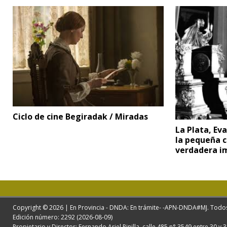
Ciclo de cine Begiradak / Miradas
La Plata, Ev
la pequeña c
verdadera i
Copyright © 2026 | En Provincia - DNDA: En trámite- -APN-DNDA#MJ. Todo
Edición número: 2292 (2026-08-09)
Propietario y Director: Fernando Ariel Pinilla. calle 485 n° 3549 entre 30 y 3