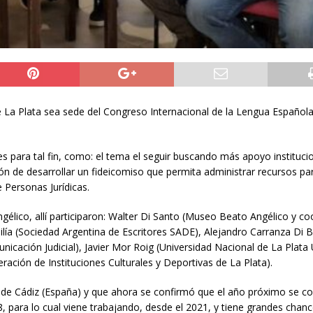
e La Plata sea sede del Congreso Internacional de la Lengua Español
s para tal fin, como: el tema el seguir buscando más apoyo institucio
 de desarrollar un fideicomiso que permita administrar recursos par
e Personas Jurídicas.
élico, allí participaron: Walter Di Santo (Museo Beato Angélico y co
ilía (Sociedad Argentina de Escritores SADE), Alejandro Carranza Di B
icación Judicial), Javier Mor Roig (Universidad Nacional de La Plata
ación de Instituciones Culturales y Deportivas de La Plata).
d de Cádiz (España) y que ahora se confirmó que el año próximo se co
, para lo cual viene trabajando, desde el 2021, y tiene grandes chanc