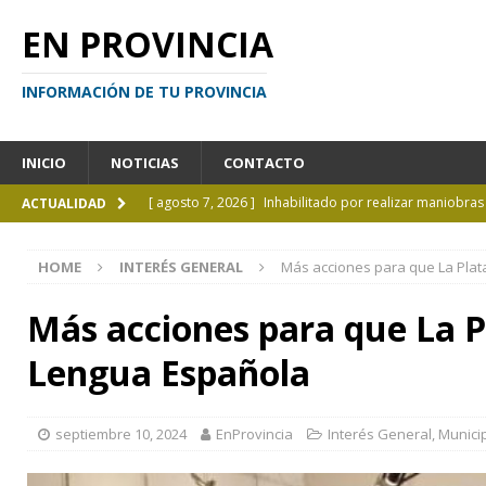
EN PROVINCIA
INFORMACIÓN DE TU PROVINCIA
INICIO
NOTICIAS
CONTACTO
[ agosto 7, 2026 ]
Inhabilitado por realizar maniobra
ACTUALIDAD
[ agosto 7, 2026 ]
El cielo de agosto: Perseidas, eclips
HOME
INTERÉS GENERAL
Más acciones para que La Plat
[ agosto 7, 2026 ]
Borges sobre Almafuerte en la Bibl
[ agosto 6, 2026 ]
Calendario de eventos turísticos en
Más acciones para que La P
[ agosto 9, 2026 ]
El mito de Juan Moreira todavía ga
Lengua Española
septiembre 10, 2024
EnProvincia
Interés General
,
Munici