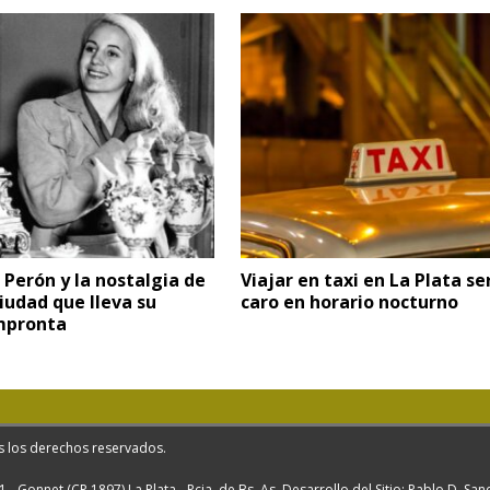
a Perón y la nostalgia de
Viajar en taxi en La Plata s
iudad que lleva su
caro en horario nocturno
mpronta
s los derechos reservados.
1 - Gonnet (CP 1897) La Plata - Pcia. de Bs. As. Desarrollo del Sitio: Pablo D. Sa