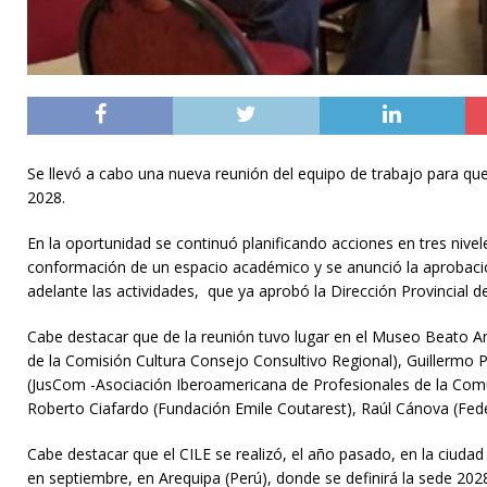
Se llevó a cabo una nueva reunión del equipo de trabajo para qu
2028.
En la oportunidad se continuó planificando acciones en tres nivele
conformación de un espacio académico y se anunció la aprobación
adelante las actividades, que ya aprobó la Dirección Provincial d
Cabe destacar que de la reunión tuvo lugar en el Museo Beato Ang
de la Comisión Cultura Consejo Consultivo Regional), Guillermo P
(JusCom -Asociación Iberoamericana de Profesionales de la Comun
Roberto Ciafardo (Fundación Emile Coutarest), Raúl Cánova (Feder
Cabe destacar que el CILE se realizó, el año pasado, en la ciuda
en septiembre, en Arequipa (Perú), donde se definirá la sede 2028