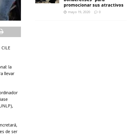
promocionar sus atractivos
mayo 19, 2020
0
a CILE
nal: la
a llevar
ordinador
iase
 UNLP),
ncretará,
es de ser