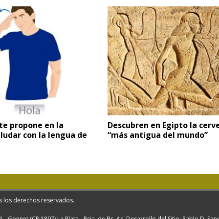
 te propone en la
Descubren en Egipto la cerv
ludar con la lengua de
“más antigua del mundo”
s los derechos reservados.
1 - Gonnet (CP 1897) La Plata - Pcia. de Bs. As. Desarrollo del Sitio: Pablo D. Sa