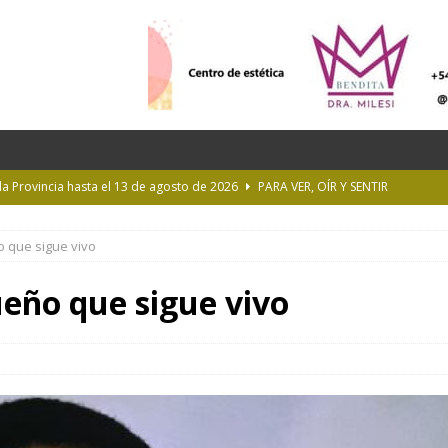
 la Provincia hasta el 13 de agosto de 2026
PARA VER, OÍR Y SENTIR
 en Geografía a su oferta académica para 2027
ACTUALIDAD
ño que sigue vivo
rastrada por una tormenta a casi 10 mil metros de altura
sueño que sigue vivo
Longchamps y entregó escrituras en Almirante Brown
MUNICIPIOS
ioteca Pública de la UNLP
CULTURA