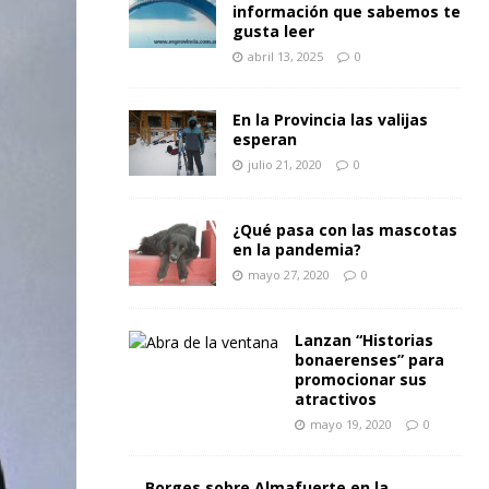
información que sabemos te
gusta leer
abril 13, 2025
0
En la Provincia las valijas
esperan
julio 21, 2020
0
¿Qué pasa con las mascotas
en la pandemia?
mayo 27, 2020
0
Lanzan “Historias
bonaerenses” para
promocionar sus
atractivos
mayo 19, 2020
0
Borges sobre Almafuerte en la