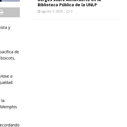
Biblioteca Pública de la UNLP
agosto 7, 2026
0
ista y
pacífica de
 boicots,
 Have a
gualdad.
 la
n Memphis
 recordando