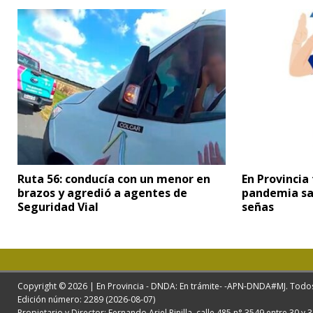
Ruta 56: conducía con un menor en
En Provincia
brazos y agredió a agentes de
pandemia sa
Seguridad Vial
señas
Copyright © 2026 | En Provincia - DNDA: En trámite- -APN-DNDA#MJ. Todo
Edición número: 2289 (2026-08-07)
Propietario y Director: Fernando Ariel Pinilla. calle 485 n° 3549 entre 30 y 3