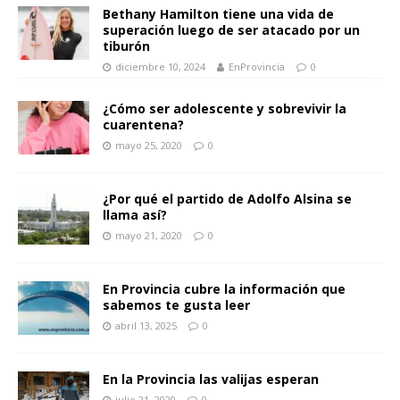
Bethany Hamilton tiene una vida de
superación luego de ser atacado por un
tiburón
diciembre 10, 2024
EnProvincia
0
¿Cómo ser adolescente y sobrevivir la
cuarentena?
mayo 25, 2020
0
¿Por qué el partido de Adolfo Alsina se
llama así?
mayo 21, 2020
0
En Provincia cubre la información que
sabemos te gusta leer
abril 13, 2025
0
En la Provincia las valijas esperan
julio 21, 2020
0