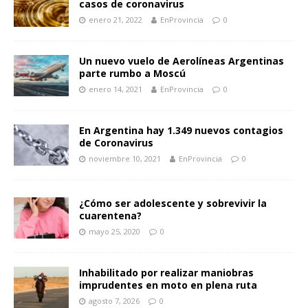
casos de coronavirus
enero 21, 2022
EnProvincia
0
Un nuevo vuelo de Aerolíneas Argentinas
parte rumbo a Moscú
enero 14, 2021
EnProvincia
0
En Argentina hay 1.349 nuevos contagios
de Coronavirus
noviembre 10, 2021
EnProvincia
0
¿Cómo ser adolescente y sobrevivir la
cuarentena?
mayo 25, 2020
0
Inhabilitado por realizar maniobras
imprudentes en moto en plena ruta
agosto 7, 2026
0