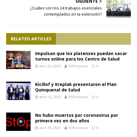
SIGUIENTE
¿Cuáles son los 24 trabajos esenciales
contemplados en la extensión?
RELATED ARTICLES
Impulsan que los platenses puedan sacar
turnos online para los Centro de Salud
abril 22, 2023
EnProvincia
0
Kicillof y Kreplak presentaron el Plan
Quinquenal de Salud
abril 15, 2023
EnProvincia
0
No hubo muertos por coronavirus por
primera vez en dos años
abril 18, 2022
EnProvincia
0