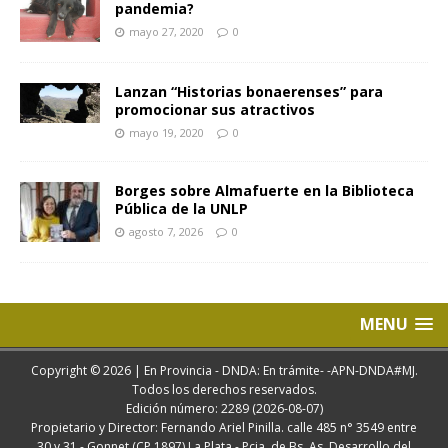
pandemia?
mayo 27, 2020
0
Lanzan “Historias bonaerenses” para
promocionar sus atractivos
mayo 19, 2020
0
Borges sobre Almafuerte en la Biblioteca
Pública de la UNLP
agosto 7, 2026
0
MENU
Copyright © 2026 | En Provincia - DNDA: En trámite- -APN-DNDA#MJ.
Todos los derechos reservados.
Edición número: 2289 (2026-08-07)
Propietario y Director: Fernando Ariel Pinilla. calle 485 n° 3549 entre
30 y 31 - Gonnet (CP 1897) La Plata - Pcia. de Bs. As. Desarrollo del