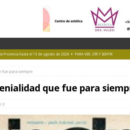
 la Provincia hasta el 13 de agosto de 2026
PARA VER, OÍR Y SENTIR
 en Geografía a su oferta académica para 2027
ACTUALIDAD
ue fue para siempre
rastrada por una tormenta a casi 10 mil metros de altura
genialidad que fue para siemp
Longchamps y entregó escrituras en Almirante Brown
MUNICIPIOS
ioteca Pública de la UNLP
CULTURA
0