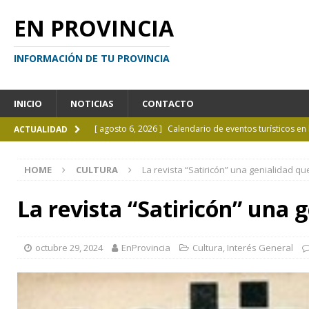
EN PROVINCIA
INFORMACIÓN DE TU PROVINCIA
INICIO
NOTICIAS
CONTACTO
[ agosto 6, 2026 ]
Calendario de eventos turísticos en
ACTUALIDAD
[ agosto 6, 2026 ]
La UCALP incorpora la Licenciatura
HOME
CULTURA
La revista “Satiricón” una genialidad q
[ agosto 5, 2026 ]
La mujer que sobrevivió tras ser ar
CURIOSIDADES
La revista “Satiricón” una 
[ agosto 5, 2026 ]
Kicillof inauguró un nuevo SUM en 
[ agosto 7, 2026 ]
Borges sobre Almafuerte en la Bibl
octubre 29, 2024
EnProvincia
Cultura
,
Interés General