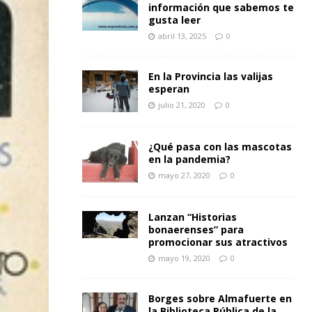
información que sabemos te
gusta leer
abril 13, 2025
0
En la Provincia las valijas
esperan
julio 21, 2020
0
¿Qué pasa con las mascotas
en la pandemia?
mayo 27, 2020
0
Lanzan “Historias
bonaerenses” para
promocionar sus atractivos
mayo 19, 2020
0
Borges sobre Almafuerte en
la Biblioteca Pública de la