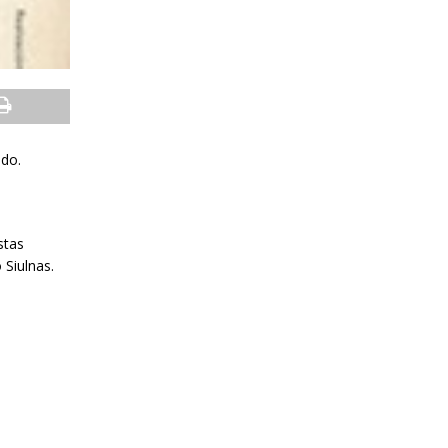
ado.
stas
 Siulnas.