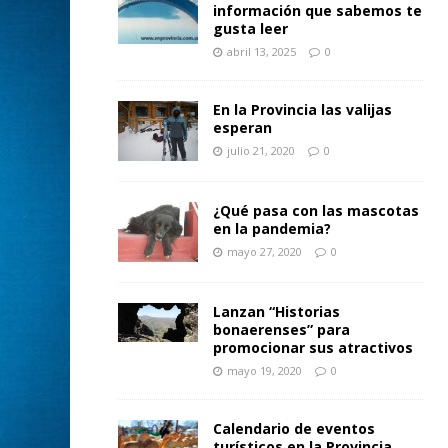
información que sabemos te
gusta leer
abril 13, 2025
0
En la Provincia las valijas
esperan
julio 21, 2020
0
¿Qué pasa con las mascotas
en la pandemia?
mayo 27, 2020
0
Lanzan “Historias
bonaerenses” para
promocionar sus atractivos
mayo 19, 2020
0
Calendario de eventos
turísticos en la Provincia