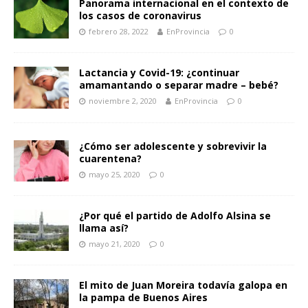
Panorama internacional en el contexto de
los casos de coronavirus
febrero 28, 2022
EnProvincia
0
Lactancia y Covid-19: ¿continuar
amamantando o separar madre – bebé?
noviembre 2, 2020
EnProvincia
0
¿Cómo ser adolescente y sobrevivir la
cuarentena?
mayo 25, 2020
0
¿Por qué el partido de Adolfo Alsina se
llama así?
mayo 21, 2020
0
El mito de Juan Moreira todavía galopa en
la pampa de Buenos Aires