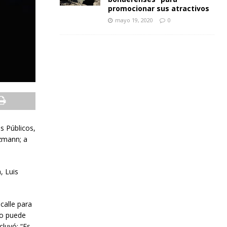
promocionar sus atractivos
mayo 19, 2020
0
os Públicos,
lzmann; a
, Luis
calle para
no puede
cluyó: “Es