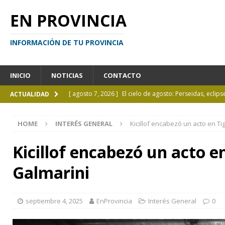
EN PROVINCIA
INFORMACIÓN DE TU PROVINCIA
INICIO
NOTICIAS
CONTACTO
[ agosto 7, 2026 ]
El cielo de agosto: Perseidas, eclips
ACTUALIDAD
[ agosto 7, 2026 ]
Borges sobre Almafuerte en la Bibl
HOME
INTERÉS GENERAL
Kicillof encabezó un acto en T
[ agosto 6, 2026 ]
Calendario de eventos turísticos en
[ agosto 6, 2026 ]
La UCALP incorpora la Licenciatura
Kicillof encabezó un acto e
[ agosto 7, 2026 ]
Inhabilitado por realizar maniobra
Galmarini
septiembre 4, 2025
EnProvincia
Interés General
0