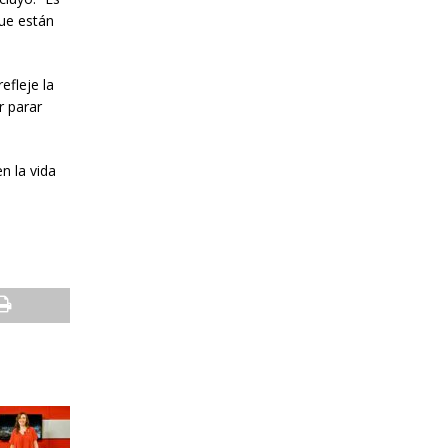
que están
efleje la
r parar
n la vida