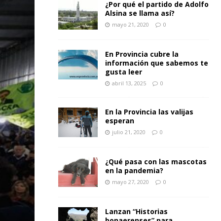
¿Por qué el partido de Adolfo
Alsina se llama así?
mayo 21, 2020
0
En Provincia cubre la
información que sabemos te
gusta leer
abril 13, 2025
0
En la Provincia las valijas
esperan
julio 21, 2020
0
¿Qué pasa con las mascotas
en la pandemia?
mayo 27, 2020
0
Lanzan “Historias
bonaerenses” para