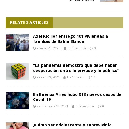
RELATED ARTICLES
Axel Kicillof entregó 101 viviendas a
familias de Bahía Blanca
marzo 20, 2026
EnProvincia
0
“La pandemia demostró que debe haber
cooperación entre lo privado y lo público”
enero 29, 2021
EnProvincia
0
En Buenos Aires hubo 913 nuevos casos de
Covid-19
septiembre 14, 2021
EnProvincia
0
¿Cómo ser adolescente y sobrevivir la