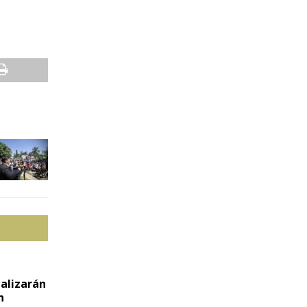
ealizarán
n