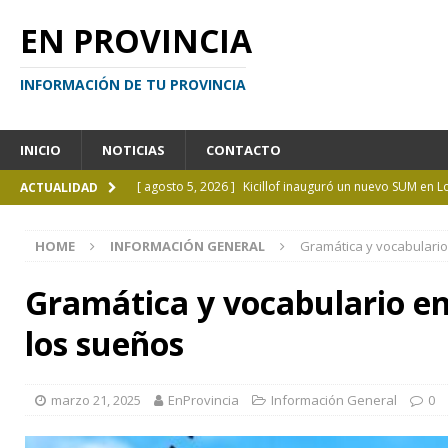
EN PROVINCIA
INFORMACIÓN DE TU PROVINCIA
INICIO
NOTICIAS
CONTACTO
[ agosto 5, 2026 ]
Kicillof inauguró un nuevo SUM en 
ACTUALIDAD
[ agosto 4, 2026 ]
¿Y si el libro ya no es el centro?
I
HOME
INFORMACIÓN GENERAL
Gramática y vocabulario 
[ agosto 4, 2026 ]
La UCALP abre la inscripción para 
GENERAL
Gramática y vocabulario en i
[ agosto 4, 2026 ]
Personas perdidas en la Provincia 
los sueños
[ agosto 5, 2026 ]
La mujer que sobrevivió tras ser ar
CURIOSIDADES
marzo 21, 2025
EnProvincia
Información General
0