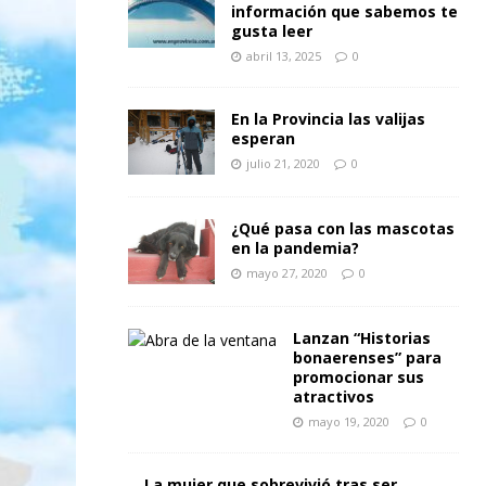
información que sabemos te
gusta leer
abril 13, 2025
0
En la Provincia las valijas
esperan
julio 21, 2020
0
¿Qué pasa con las mascotas
en la pandemia?
mayo 27, 2020
0
Lanzan “Historias
bonaerenses” para
promocionar sus
atractivos
mayo 19, 2020
0
La mujer que sobrevivió tras ser