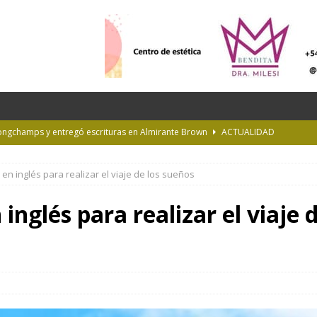
Longchamps y entregó escrituras en Almirante Brown
ACTUALIDAD
NTERÉS GENERAL
en inglés para realizar el viaje de los sueños
la Diplomatura en Trasplante y Ablación de Órganos y Tejidos
INTERÉS
nglés para realizar el viaje 
de Buenos Aires
INFORMACIÓN GENERAL
rastrada por una tormenta a casi 10 mil metros de altura