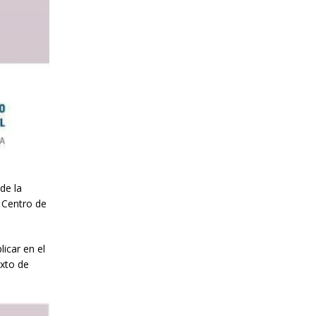
de la
l Centro de
icar en el
exto de