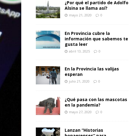
¿Por qué el partido de Adolfo
Alsina se llama así?
mayo 21, 2020
0
En Provincia cubre la
información que sabemos te
gusta leer
abril 13, 2025
0
En la Provincia las valijas
esperan
julio 21, 2020
0
¿Qué pasa con las mascotas
en la pandemia?
mayo 27, 2020
0
Lanzan “Historias
bonaerenses” para