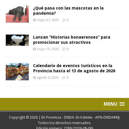
¿Qué pasa con las mascotas en la
pandemia?
mayo 27, 2020
0
Lanzan “Historias bonaerenses” para
promocionar sus atractivos
mayo 19, 2020
0
Calendario de eventos turísticos en la
Provincia hasta el 13 de agosto de 2026
agosto 6, 2026
0
MENU
Copyright © 2026 | En Provincia - DNDA: En trámite- -APN-DNDA#MJ.
Todos los derechos reservados.
Edición número: 2289 (2026-08-06)