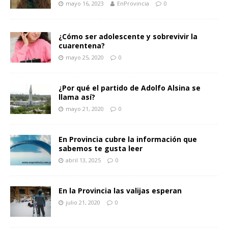
mayo 16, 2023
EnProvincia
0
¿Cómo ser adolescente y sobrevivir la
cuarentena?
mayo 25, 2020
0
¿Por qué el partido de Adolfo Alsina se
llama así?
mayo 21, 2020
0
En Provincia cubre la información que
sabemos te gusta leer
abril 13, 2025
0
En la Provincia las valijas esperan
julio 21, 2020
0