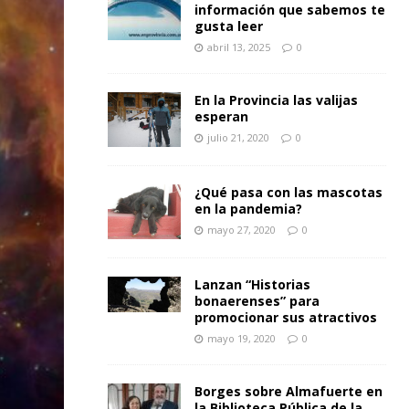
información que sabemos te
gusta leer
abril 13, 2025
0
En la Provincia las valijas
esperan
julio 21, 2020
0
¿Qué pasa con las mascotas
en la pandemia?
mayo 27, 2020
0
Lanzan “Historias
bonaerenses” para
promocionar sus atractivos
mayo 19, 2020
0
Borges sobre Almafuerte en
la Biblioteca Pública de la