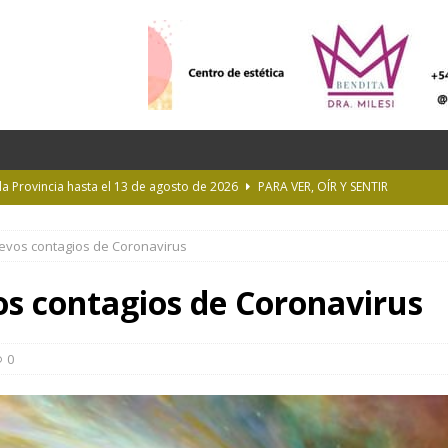
 la Provincia hasta el 13 de agosto de 2026
PARA VER, OÍR Y SENTIR
 en Geografía a su oferta académica para 2027
ACTUALIDAD
uevos contagios de Coronavirus
rastrada por una tormenta a casi 10 mil metros de altura
s contagios de Coronavirus
Longchamps y entregó escrituras en Almirante Brown
MUNICIPIOS
ioteca Pública de la UNLP
CULTURA
0