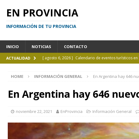
EN PROVINCIA
INFORMACIÓN DE TU PROVINCIA
INICIO
NOTICIAS
CONTACTO
[ agosto 6, 2026 ]
Calendario de eventos turísticos en
ACTUALIDAD
[ agosto 6, 2026 ]
La UCALP incorpora la Licenciatura
HOME
INFORMACIÓN GENERAL
En Argentina hay 646 n
[ agosto 5, 2026 ]
La mujer que sobrevivió tras ser ar
CURIOSIDADES
En Argentina hay 646 nuevo
[ agosto 5, 2026 ]
Kicillof inauguró un nuevo SUM en 
[ agosto 7, 2026 ]
Borges sobre Almafuerte en la Bibl
noviembre 22, 2021
EnProvincia
Información General