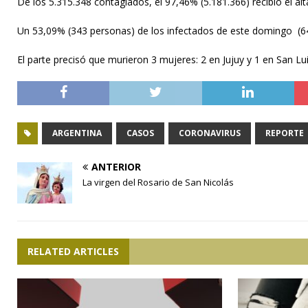
De los 5.315.348 contagiados, el 97,46% (5.181.366) recibió el al
Un 53,09% (343 personas) de los infectados de este domingo (646
El parte precisó que murieron 3 mujeres: 2 en Jujuy y 1 en San Lui
ARGENTINA
CASOS
CORONAVIRUS
REPORTE
ANTERIOR
La virgen del Rosario de San Nicolás
RELATED ARTICLES