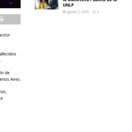
UNLP
agosto 7, 2026
0
sector
allecidos
.
ión de
enos Aires.
sis,
 a