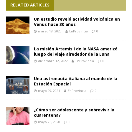
RELATED ARTICLES
Un estudio reveló actividad volcánica en
Venus hace 30 años
marzo 18, 2023
EnProvincia
0
La misión Artemis I de la NASA amerizó
luego del viaje alrededor de la Luna
diciembre 12, 2022
EnProvincia
0
Una astronauta italiana al mando de la
Estación Espacial
mayo 29, 2021
EnProvincia
0
¿Cómo ser adolescente y sobrevivir la
cuarentena?
mayo 25, 2020
0