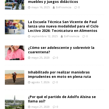
muebles y juegos didácticos
mayo 16, 2025
EnProvincia
0
La Escuela Técnica San Vicente de Paul
lanza una nueva modalidad para el Ciclo
Lectivo 2026: Tecnicatura en Alimentos
septiembre 12, 2025
EnProvincia
0
¿Cómo ser adolescente y sobrevivir la
cuarentena?
mayo 25, 2020
0
Inhabilitado por realizar maniobras
imprudentes en moto en plena ruta
agosto 7, 2026
0
¿Por qué el partido de Adolfo Alsina se
llama así?
mayo 21, 2020
0