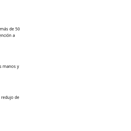
e más de 50
ención a
as manos y
e redujo de