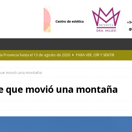
 la Provincia hasta el 13 de agosto de 2026
PARA VER, OÍR Y SENTIR
 en Geografía a su oferta académica para 2027
ACTUALIDAD
 que movió una montaña
rastrada por una tormenta a casi 10 mil metros de altura
re que movió una montaña
Longchamps y entregó escrituras en Almirante Brown
MUNICIPIOS
ioteca Pública de la UNLP
CULTURA