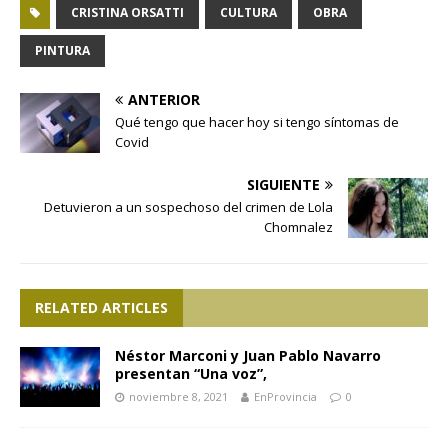
CRISTINA ORSATTI
CULTURA
OBRA
PINTURA
ANTERIOR
Qué tengo que hacer hoy si tengo síntomas de
Covid
SIGUIENTE
Detuvieron a un sospechoso del crimen de Lola
Chomnalez
RELATED ARTICLES
Néstor Marconi y Juan Pablo Navarro
presentan “Una voz”,
noviembre 8, 2021
EnProvincia
0