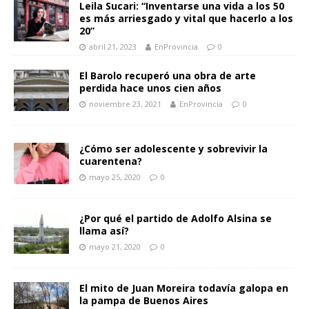
Leila Sucari: “Inventarse una vida a los 50
es más arriesgado y vital que hacerlo a los
20”
abril 21, 2023
EnProvincia
0
El Barolo recuperó una obra de arte
perdida hace unos cien años
noviembre 23, 2021
EnProvincia
0
¿Cómo ser adolescente y sobrevivir la
cuarentena?
mayo 25, 2020
0
¿Por qué el partido de Adolfo Alsina se
llama así?
mayo 21, 2020
0
El mito de Juan Moreira todavía galopa en
la pampa de Buenos Aires