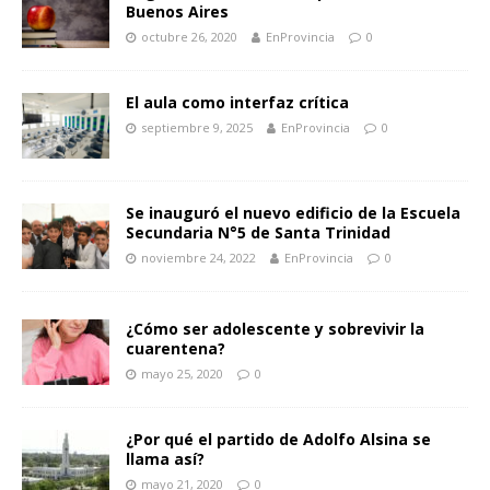
Buenos Aires
octubre 26, 2020
EnProvincia
0
El aula como interfaz crítica
septiembre 9, 2025
EnProvincia
0
Se inauguró el nuevo edificio de la Escuela
Secundaria N°5 de Santa Trinidad
noviembre 24, 2022
EnProvincia
0
¿Cómo ser adolescente y sobrevivir la
cuarentena?
mayo 25, 2020
0
¿Por qué el partido de Adolfo Alsina se
llama así?
mayo 21, 2020
0