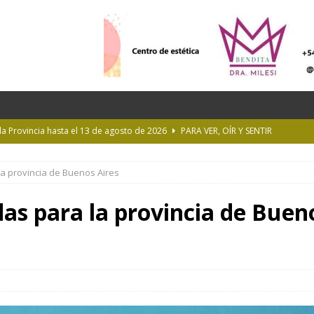
 la Provincia hasta el 13 de agosto de 2026
PARA VER, OÍR Y SENTIR
 en Geografía a su oferta académica para 2027
ACTUALIDAD
a provincia de Buenos Aires
rastrada por una tormenta a casi 10 mil metros de altura
as para la provincia de Buen
Longchamps y entregó escrituras en Almirante Brown
MUNICIPIOS
ioteca Pública de la UNLP
CULTURA