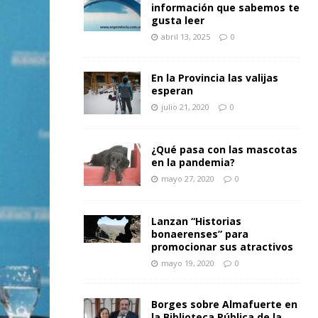
información que sabemos te
gusta leer
abril 13, 2025
0
En la Provincia las valijas
esperan
julio 21, 2020
0
¿Qué pasa con las mascotas
en la pandemia?
mayo 27, 2020
0
Lanzan “Historias
bonaerenses” para
promocionar sus atractivos
mayo 19, 2020
0
Borges sobre Almafuerte en
la Biblioteca Pública de la