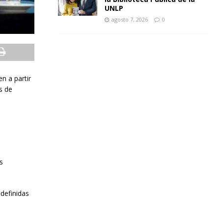
UNLP
agosto 7, 2026
0
n a partir
s de
s
definidas