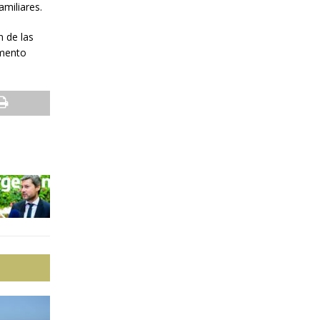
amiliares.
n de las
umento