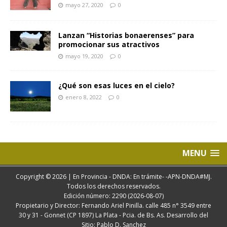
mayo 27, 2020
0
Lanzan “Historias bonaerenses” para
promocionar sus atractivos
mayo 19, 2020
0
¿Qué son esas luces en el cielo?
enero 8, 2022
0
MENU
Copyright © 2026 | En Provincia - DNDA: En trámite- -APN-DNDA#MJ.
Todos los derechos reservados.
Edición número: 2290 (2026-08-07)
Propietario y Director: Fernando Ariel Pinilla. calle 485 n° 3549 entre
30 y 31 - Gonnet (CP 1897) La Plata - Pcia. de Bs. As. Desarrollo del
Sitio: Pablo D. Sanchez