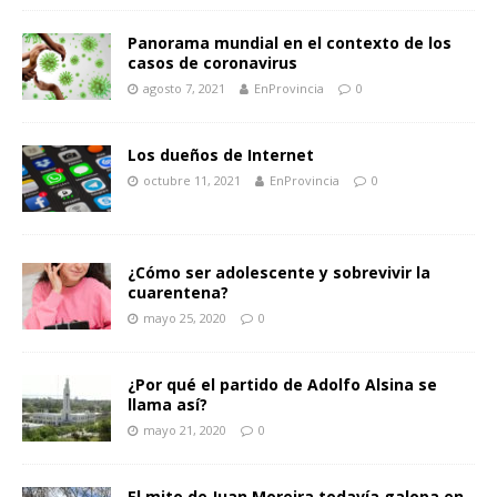
Panorama mundial en el contexto de los
casos de coronavirus
agosto 7, 2021
EnProvincia
0
Los dueños de Internet
octubre 11, 2021
EnProvincia
0
¿Cómo ser adolescente y sobrevivir la
cuarentena?
mayo 25, 2020
0
¿Por qué el partido de Adolfo Alsina se
llama así?
mayo 21, 2020
0
El mito de Juan Moreira todavía galopa en