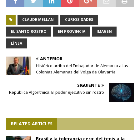
CLAUDE MELLAN
CURIOSIDADES
EL SANTO ROSTRO
EN PROVINCIA
IMAGEN
LÍNEA
ANTERIOR
Histórico arribo del Embajador de Alemania a las
Colonias Alemanas del Volga de Olavarría
SIGUIENTE
República Algorítmica: El poder ejecutivo sin rostro
RELATED ARTICLES
Brasil y la tolerancia cero: del tenis a la