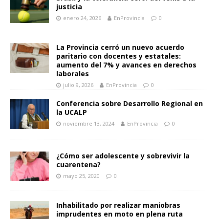
justicia
enero 24, 2026
EnProvincia
0
La Provincia cerró un nuevo acuerdo
paritario con docentes y estatales:
aumento del 7% y avances en derechos
laborales
julio 9, 2026
EnProvincia
0
Conferencia sobre Desarrollo Regional en
la UCALP
noviembre 13, 2024
EnProvincia
0
¿Cómo ser adolescente y sobrevivir la
cuarentena?
mayo 25, 2020
0
Inhabilitado por realizar maniobras
imprudentes en moto en plena ruta