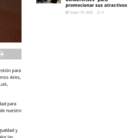
promocionar sus atractivos
mayo 19, 2020
0
estión para
enos Aires,
Luis,
idad para
 de nuestro
gualdad y
lor las