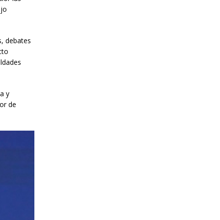
ajo
s, debates
cto
aldades
a y
or de