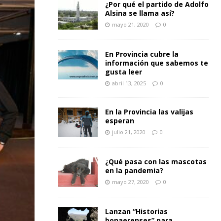
¿Por qué el partido de Adolfo
Alsina se llama así?
mayo 21, 2020
0
En Provincia cubre la
información que sabemos te
gusta leer
abril 13, 2025
0
En la Provincia las valijas
esperan
julio 21, 2020
0
¿Qué pasa con las mascotas
en la pandemia?
mayo 27, 2020
0
Lanzan “Historias
bonaerenses” para