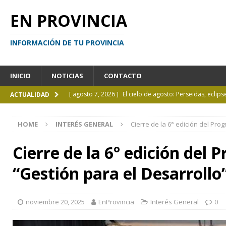
EN PROVINCIA
INFORMACIÓN DE TU PROVINCIA
INICIO
NOTICIAS
CONTACTO
[ agosto 7, 2026 ]
El cielo de agosto: Perseidas, eclips
ACTUALIDAD
[ agosto 7, 2026 ]
Borges sobre Almafuerte en la Bibl
HOME
INTERÉS GENERAL
Cierre de la 6° edición del Pr
[ agosto 6, 2026 ]
Calendario de eventos turísticos en
[ agosto 6, 2026 ]
La UCALP incorpora la Licenciatura
Cierre de la 6° edición del
[ agosto 7, 2026 ]
Inhabilitado por realizar maniobra
“Gestión para el Desarrollo
noviembre 20, 2025
EnProvincia
Interés General
0