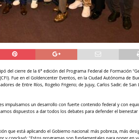
icipó del cierre de la 6° edición del Programa Federal de Formación “G
s (CFI). Fue en el Goldencenter Eventos, en la Ciudad Autónoma de Bu
adores de Entre Ríos, Rogelio Frigerio; de Jujuy, Carlos Sadir; de San 
res impulsamos un desarrollo con fuerte contenido federal y con equ
tamos dispuestos a dar todos los debates para defender el bienestar
zación que está aplicando el Gobierno nacional: más pobreza, más desi
dor y concluyó: “Estos programas son fundamentales para poner en va