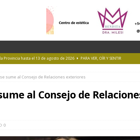
 la Provincia hasta el 13 de agosto de 2026
PARA VER, OÍR Y SENTIR
 en Geografía a su oferta académica para 2027
ACTUALIDAD
 se sume al Consejo de Relaciones exteriores
rastrada por una tormenta a casi 10 mil metros de altura
 sume al Consejo de Relacione
Longchamps y entregó escrituras en Almirante Brown
MUNICIPIOS
ioteca Pública de la UNLP
CULTURA
0