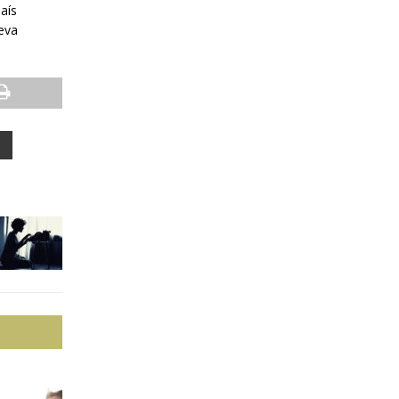
aís
ueva