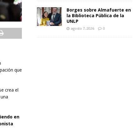
Borges sobre Almafuerte en
la Biblioteca Pública de la
UNLP
agosto 7, 2026
0
n
ipación que
se crea el
 una
ciendo en
onista