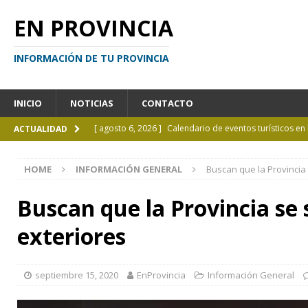
EN PROVINCIA
INFORMACIÓN DE TU PROVINCIA
INICIO
NOTICIAS
CONTACTO
[ agosto 6, 2026 ]
Calendario de eventos turísticos en
ACTUALIDAD
[ agosto 6, 2026 ]
La UCALP incorpora la Licenciatura
HOME
INFORMACIÓN GENERAL
Buscan que la Provincia
[ agosto 5, 2026 ]
La mujer que sobrevivió tras ser ar
CURIOSIDADES
Buscan que la Provincia se
[ agosto 5, 2026 ]
Kicillof inauguró un nuevo SUM en 
exteriores
[ agosto 7, 2026 ]
Borges sobre Almafuerte en la Bibl
septiembre 15, 2020
EnProvincia
Información General