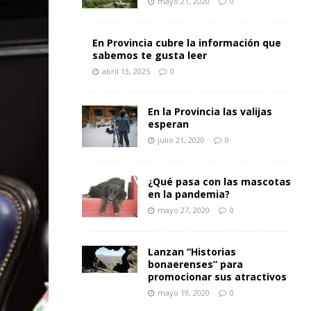
mayo 21, 2020
0
En Provincia cubre la información que
sabemos te gusta leer
abril 13, 2025
0
En la Provincia las valijas
esperan
julio 21, 2020
0
¿Qué pasa con las mascotas
en la pandemia?
mayo 27, 2020
0
Lanzan “Historias
bonaerenses” para
promocionar sus atractivos
mayo 19, 2020
0