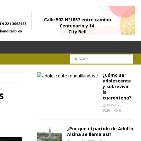
¿Cómo ser
adolescente
y sobrevivir
s
la
cuarentena?
mayo 25,
2020
0
¿Por qué el partido de Adolfo
Alsina se llama así?