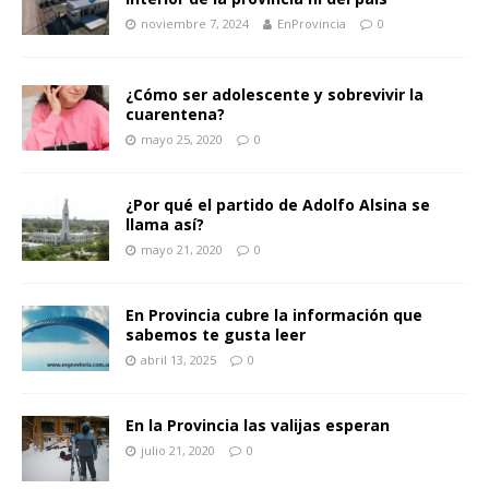
noviembre 7, 2024
EnProvincia
0
¿Cómo ser adolescente y sobrevivir la
cuarentena?
mayo 25, 2020
0
¿Por qué el partido de Adolfo Alsina se
llama así?
mayo 21, 2020
0
En Provincia cubre la información que
sabemos te gusta leer
abril 13, 2025
0
En la Provincia las valijas esperan
julio 21, 2020
0