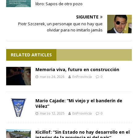
libro: Sapos de otro pozo
SIGUIENTE
Piotr Szczerek, un personaje que no hay que
olvidar para no imitarlo jamás
RELATED ARTICLES
Memoria viva, futuro en construcción
marzo 24, 2026
EnProvincia
0
Mario Cajade: “Mi viejo y el banderín de
Vélez”
marzo 12, 2025
EnProvincia
0
Kicillof: “Sin Estado no hay desarrollo en el
interior de la provincia ni del país”