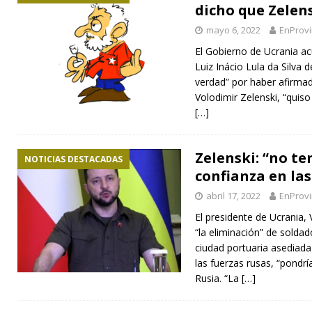
dicho que Zelens
mayo 6, 2022
EnProvi
El Gobierno de Ucrania ac
Luiz Inácio Lula da Silva d
verdad” por haber afirma
Volodimir Zelenski, “quis
[…]
Zelenski: “no t
NOTICIAS DESTACADAS
confianza en la
abril 17, 2022
EnProvi
El presidente de Ucrania, 
“la eliminación” de solda
ciudad portuaria asediada 
las fuerzas rusas, “pondrí
Rusia. “La
[…]