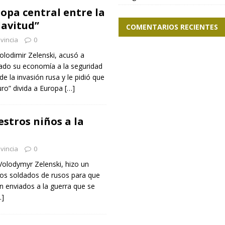
opa central entre la
lavitud”
COMENTARIOS RECIENTES
vincia
0
olodimir Zelenski, acusó a
zado su economía a la seguridad
de la invasión rusa y le pidió que
ro” divida a Europa
[…]
estros niños a la
vincia
0
 Volodymyr Zelenski, hizo un
 los soldados de rusos para que
n enviados a la guerra que se
…]