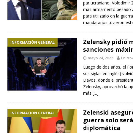
par ucraniano, Volodimir 
más armamento pesado a 
para utilizarlo en la guer
mandatarios tuvieron est
Zelensky pidió 
INFORMACIÓN GENERAL
sanciones máxi
mayo 24, 2022
EnProv
Luego de dos años, el Fo
sus siglas en inglés) volv
Davos, donde el president
Zelensky, aprovechó la ap
más
[…]
Zelenski aseguró
INFORMACIÓN GENERAL
guerra solo será
diplomática