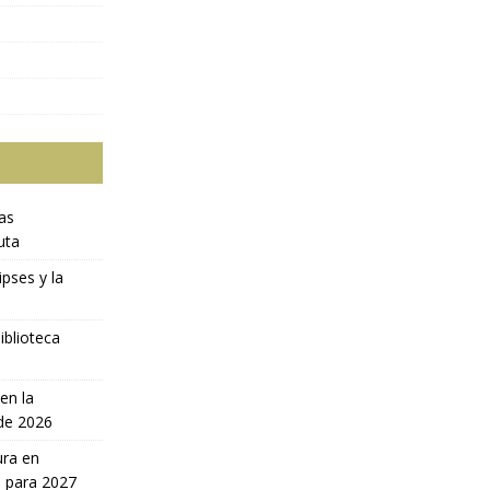
ras
uta
ipses y la
iblioteca
en la
 de 2026
ura en
a para 2027