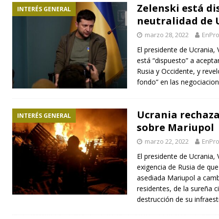
Zelenski está di
INTERÉS GENERAL
neutralidad de 
marzo 28, 2022
EnPro
El presidente de Ucrania,
está “dispuesto” a aceptar
Rusia y Occidente, y reve
fondo” en las negociacio
Ucrania rechaz
INTERÉS GENERAL
sobre Mariupol
marzo 22, 2022
EnPro
El presidente de Ucrania,
exigencia de Rusia de que 
asediada Mariupol a camb
residentes, de la sureña ci
destrucción de su infraes