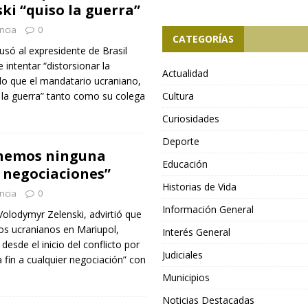
ki “quiso la guerra”
ncia
0
CATEGORÍAS
usó al expresidente de Brasil
e intentar “distorsionar la
Actualidad
do que el mandatario ucraniano,
o la guerra” tanto como su colega
Cultura
Curiosidades
Deporte
enemos ninguna
Educación
s negociaciones”
Historias de Vida
ncia
0
Información General
Volodymyr Zelenski, advirtió que
dos ucranianos en Mariupol,
Interés General
desde el inicio del conflicto por
Judiciales
a fin a cualquier negociación” con
Municipios
Noticias Destacadas