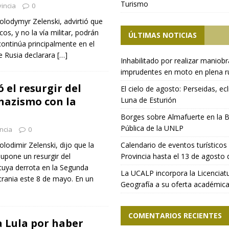
Turismo
incia
0
Volodymyr Zelenski, advirtió que
os, y no la vía militar, podrán
ÚLTIMAS NOTICIAS
continúa principalmente en el
ue Rusia declarara
[…]
Inhabilitado por realizar maniob
imprudentes en moto en plena r
ó el resurgir del
El cielo de agosto: Perseidas, ecl
nazismo con la
Luna de Esturión
Borges sobre Almafuerte en la B
Pública de la UNLP
ncia
0
olodimir Zelenski, dijo que la
Calendario de eventos turísticos 
supone un resurgir del
Provincia hasta el 13 de agosto
cuya derrota en la Segunda
La UCALP incorpora la Licenciat
crania este 8 de mayo. En un
Geografía a su oferta académic
COMENTARIOS RECIENTES
a Lula por haber