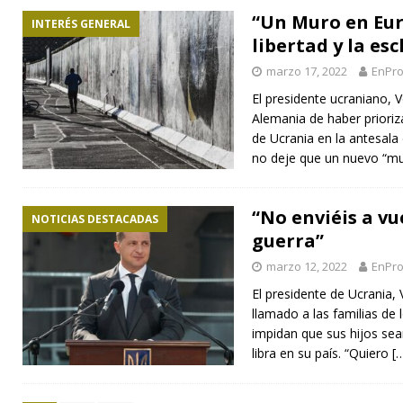
“Un Muro en Eur
INTERÉS GENERAL
libertad y la esc
marzo 17, 2022
EnPro
El presidente ucraniano, V
Alemania de haber priori
de Ucrania en la antesala 
no deje que un nuevo “mu
“No enviéis a vu
NOTICIAS DESTACADAS
guerra”
marzo 12, 2022
EnPro
El presidente de Ucrania,
llamado a las familias de
impidan que sus hijos sea
libra en su país. “Quiero
[