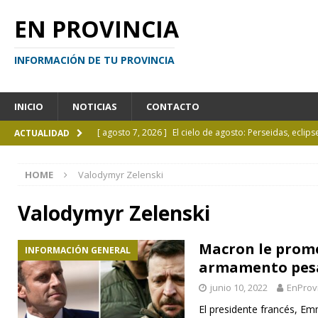
EN PROVINCIA
INFORMACIÓN DE TU PROVINCIA
INICIO
NOTICIAS
CONTACTO
[ agosto 7, 2026 ]
El cielo de agosto: Perseidas, eclips
ACTUALIDAD
[ agosto 7, 2026 ]
Borges sobre Almafuerte en la Bibl
HOME
Valodymyr Zelenski
[ agosto 6, 2026 ]
Calendario de eventos turísticos en
[ agosto 6, 2026 ]
La UCALP incorpora la Licenciatura
Valodymyr Zelenski
[ agosto 7, 2026 ]
Inhabilitado por realizar maniobra
Macron le prome
INFORMACIÓN GENERAL
armamento pes
junio 10, 2022
EnProv
El presidente francés, E