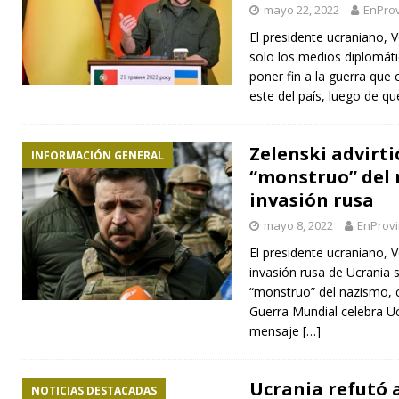
mayo 22, 2022
EnProv
El presidente ucraniano, 
solo los medios diplomátic
poner fin a la guerra que 
este del país, luego de q
Zelenski advirti
INFORMACIÓN GENERAL
“monstruo” del 
invasión rusa
mayo 8, 2022
EnProvi
El presidente ucraniano, V
invasión rusa de Ucrania 
“monstruo” del nazismo, 
Guerra Mundial celebra U
mensaje
[…]
Ucrania refutó 
NOTICIAS DESTACADAS