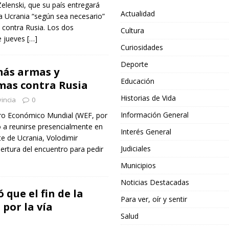
Zelenski, que su país entregará
Actualidad
Ucrania “según sea necesario”
ra contra Rusia. Los dos
Cultura
e jueves
[…]
Curiosidades
Deporte
más armas y
Educación
mas contra Rusia
Historias de Vida
incia
0
Información General
ro Económico Mundial (WEF, por
ió a reunirse presencialmente en
Interés General
e de Ucrania, Volodimir
Judiciales
ertura del encuentro para pedir
Municipios
Noticias Destacadas
 que el fin de la
Para ver, oír y sentir
 por la vía
Salud