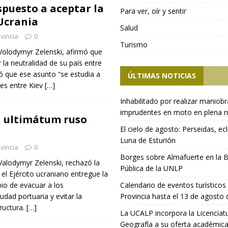
spuesto a aceptar la
Para ver, oír y sentir
Ucrania
Salud
vincia
0
Turismo
 Volodymyr Zelenski, afirmó que
 la neutralidad de su país entre
ló que ese asunto “se estudia a
ÚLTIMAS NOTICIAS
nes entre Kiev
[…]
Inhabilitado por realizar maniob
imprudentes en moto en plena r
a ultimátum ruso
El cielo de agosto: Perseidas, ecl
Luna de Esturión
vincia
0
Borges sobre Almafuerte en la B
 Valodymyr Zelenski, rechazó la
Pública de la UNLP
el Ejército ucraniano entregue la
io de evacuar a los
Calendario de eventos turísticos 
udad portuaria y evitar la
Provincia hasta el 13 de agosto
tructura.
[…]
La UCALP incorpora la Licenciat
Geografía a su oferta académic