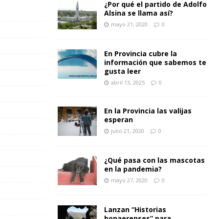
¿Por qué el partido de Adolfo
Alsina se llama así?
mayo 21, 2020
0
En Provincia cubre la
información que sabemos te
gusta leer
abril 13, 2025
0
En la Provincia las valijas
esperan
julio 21, 2020
0
¿Qué pasa con las mascotas
en la pandemia?
mayo 27, 2020
0
Lanzan “Historias
bonaerenses” para