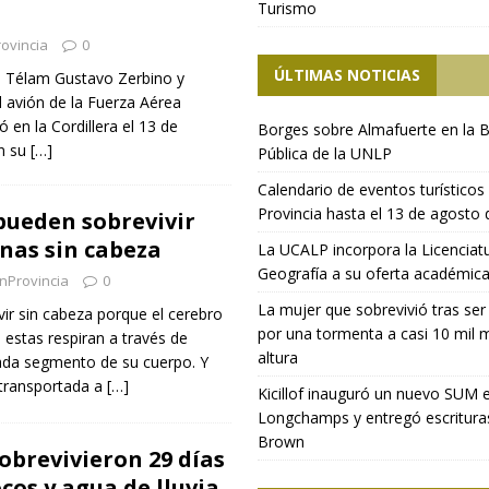
Turismo
ovincia
0
ÚLTIMAS NOTICIAS
 – Télam Gustavo Zerbino y
l avión de la Fuerza Aérea
 en la Cordillera el 13 de
Borges sobre Almafuerte en la B
n su
[…]
Pública de la UNLP
Calendario de eventos turísticos 
Provincia hasta el 13 de agosto
pueden sobrevivir
nas sin cabeza
La UCALP incorpora la Licenciat
Geografía a su oferta académic
nProvincia
0
La mujer que sobrevivió tras ser
ir sin cabeza porque el cerebro
por una tormenta a casi 10 mil 
, estas respiran a través de
altura
cada segmento de su cuerpo. Y
transportada a
[…]
Kicillof inauguró un nuevo SUM 
Longchamps y entregó escritura
Brown
obrevivieron 29 días
cos y agua de lluvia