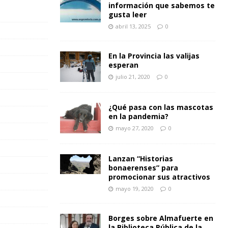
información que sabemos te
gusta leer
abril 13, 2025
0
En la Provincia las valijas
esperan
julio 21, 2020
0
¿Qué pasa con las mascotas
en la pandemia?
mayo 27, 2020
0
Lanzan “Historias
bonaerenses” para
promocionar sus atractivos
mayo 19, 2020
0
Borges sobre Almafuerte en
la Biblioteca Pública de la