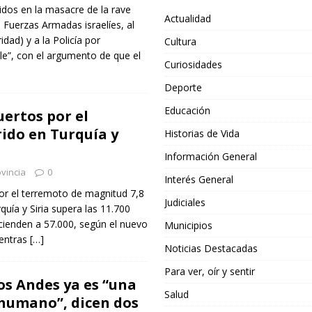
idos en la masacre de la rave
Actualidad
Fuerzas Armadas israelíes, al
idad) y a la Policía por
Cultura
le”, con el argumento de que el
Curiosidades
Deporte
Educación
uertos por el
ido en Turquía y
Historias de Vida
Información General
vincia
0
Interés General
or el terremoto de magnitud 7,8
Judiciales
quía y Siria supera las 11.700
cienden a 57.000, según el nuevo
Municipios
ientras
[…]
Noticias Destacadas
Para ver, oír y sentir
os Andes ya es “una
Salud
 humano”, dicen dos