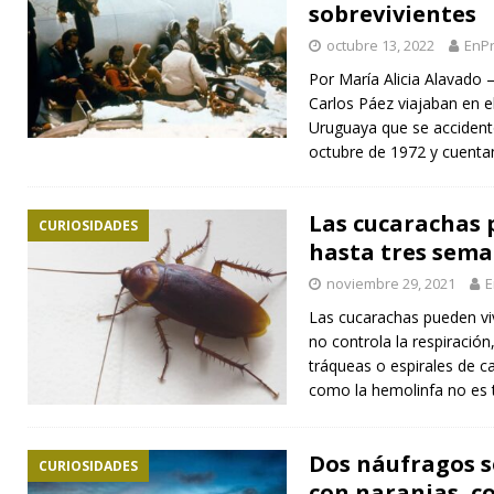
sobrevivientes
octubre 13, 2022
EnPr
Por María Alicia Alavado
Carlos Páez viajaban en e
Uruguaya que se accidentó
octubre de 1972 y cuenta
Las cucarachas 
CURIOSIDADES
hasta tres sema
noviembre 29, 2021
E
Las cucarachas pueden viv
no controla la respiración
tráqueas o espirales de 
como la hemolinfa no es 
Dos náufragos s
CURIOSIDADES
con naranjas, co