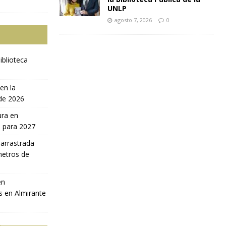
UNLP
agosto 7, 2026
0
iblioteca
en la
 de 2026
ura en
a para 2027
 arrastrada
metros de
en
s en Almirante