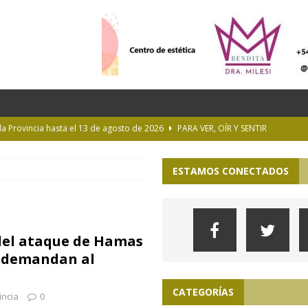
 la Provincia hasta el 13 de agosto de 2026
PARA VER, OÍR Y SENTIR
 en Geografía a su oferta académica para 2027
ACTUALIDAD
ESTAMOS CONECTADOS
rastrada por una tormenta a casi 10 mil metros de altura
Longchamps y entregó escrituras en Almirante Brown
MUNICIPIOS
del ataque de Hamas
ioteca Pública de la UNLP
CULTURA
e demandan al
CATEGORÍAS
incia
0