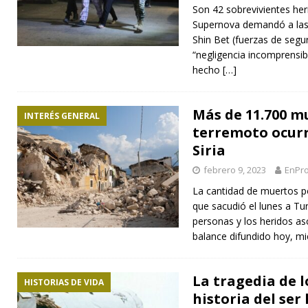
Son 42 sobrevivientes her
Supernova demandó a las 
Shin Bet (fuerzas de segur
“negligencia incomprensib
hecho
[…]
Más de 11.700 m
INTERÉS GENERAL
terremoto ocurr
Siria
febrero 9, 2023
EnPro
La cantidad de muertos p
que sacudió el lunes a Tur
personas y los heridos as
balance difundido hoy, m
La tragedia de l
HISTORIAS DE VIDA
historia del ser