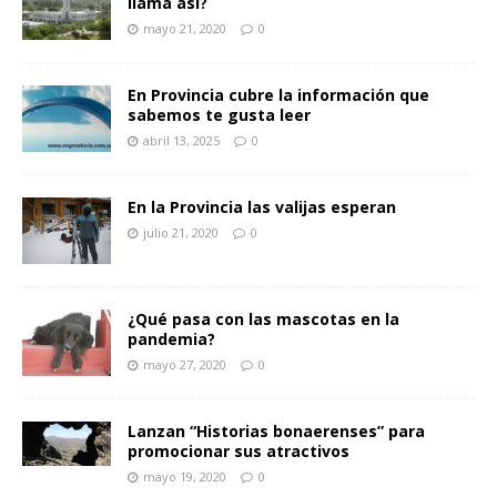
llama así?
mayo 21, 2020
0
En Provincia cubre la información que
sabemos te gusta leer
abril 13, 2025
0
En la Provincia las valijas esperan
julio 21, 2020
0
¿Qué pasa con las mascotas en la
pandemia?
mayo 27, 2020
0
Lanzan “Historias bonaerenses” para
promocionar sus atractivos
mayo 19, 2020
0