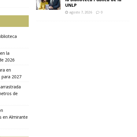
UNLP
agosto 7, 2026
0
iblioteca
en la
 de 2026
ura en
a para 2027
 arrastrada
metros de
en
s en Almirante