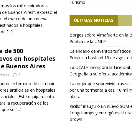
Turismo
amos los mil respiradores
ia de Buenos Aires”, expresó el
 en el marco de una nueva
ÚLTIMAS NOTICIAS
estinados a hospitales
s de
[…]
Borges sobre Almafuerte en la B
Pública de la UNLP
a de 500
Calendario de eventos turísticos 
evos en hospitales
Provincia hasta el 13 de agosto
de Buenos Aires
La UCALP incorpora la Licenciat
Geografía a su oferta académic
incia
0
aerense terminó de distribuir
La mujer que sobrevivió tras ser
res artificiales en hospitales
por una tormenta a casi 10 mil 
ovinciales. Este equipamiento
altura
ra la recuperación de los
Kicillof inauguró un nuevo SUM 
s que se
[…]
Longchamps y entregó escritura
Brown