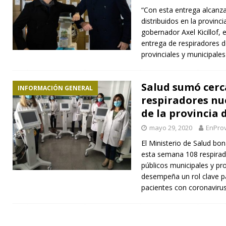
“Con esta entrega alcanz
distribuidos en la provinc
gobernador Axel Kicillof,
entrega de respiradores d
provinciales y municipale
Salud sumó cerc
INFORMACIÓN GENERAL
respiradores nu
de la provincia 
mayo 29, 2020
EnProv
El Ministerio de Salud bon
esta semana 108 respirado
públicos municipales y pr
desempeña un rol clave pa
pacientes con coronaviru