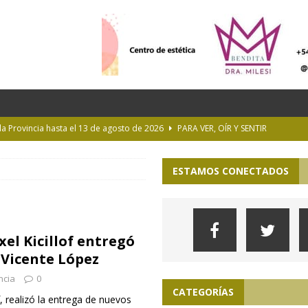
 la Provincia hasta el 13 de agosto de 2026
PARA VER, OÍR Y SENTIR
 en Geografía a su oferta académica para 2027
ACTUALIDAD
ESTAMOS CONECTADOS
rastrada por una tormenta a casi 10 mil metros de altura
Longchamps y entregó escrituras en Almirante Brown
MUNICIPIOS
el Kicillof entregó
ioteca Pública de la UNLP
CULTURA
 Vicente López
ncia
0
CATEGORÍAS
f, realizó la entrega de nuevos