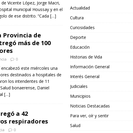
e de Vicente López, Jorge Macri,
Actualidad
hospital municipal Houssay y en el
golo de ese distrito. “Cada
[…]
Cultura
Curiosidades
a Provincia de
Deporte
tregó más de 100
Educación
ores
Historias de Vida
ncia
0
Información General
of encabezó este miércoles una
ores destinados a hospitales de
Interés General
paron los intendentes de 11
Judiciales
e Salud bonaerense, Daniel
nal
[…]
Municipios
Noticias Destacadas
regó a 42
Para ver, oír y sentir
os respiradores
Salud
cia
0