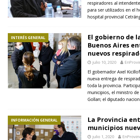
respiradores al intendent
para ser utilizados en el 
hospital provincial Cetrán
El gobierno de l
INTERÉS GENERAL
Buenos Aires en
nuevos respirad
julio 10, 2020
EnProvi
El gobernador Axel Kicill
nueva entrega de respirad
toda la provincia. Partici
municipios, el ministro d
Gollan; el diputado nacio
La Provincia ent
INFORMACIÓN GENERAL
municipios nuev
julio 1, 2020
EnProvin