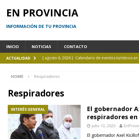
EN PROVINCIA
INFORMACIÓN DE TU PROVINCIA
INICIO
NOTICIAS
CONTACTO
[ agosto 6, 2026 ]
Calendario de eventos turísticos en
ACTUALIDAD
[ agosto 6, 2026 ]
La UCALP incorpora la Licenciatura
HOME
Respiradores
[ agosto 5, 2026 ]
La mujer que sobrevivió tras ser ar
CURIOSIDADES
Respiradores
[ agosto 5, 2026 ]
Kicillof inauguró un nuevo SUM en 
El gobernador Ax
INTERÉS GENERAL
[ agosto 7, 2026 ]
Borges sobre Almafuerte en la Bibl
respiradores en
julio 13, 2020
EnProvi
El gobernador Axel Kicillo