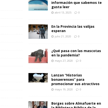
información que sabemos te
gusta leer
abril 13, 2025
0
En la Provincia las valijas
esperan
julio 21, 2020
0
¿Qué pasa con las mascotas
en la pandemia?
mayo 27, 2020
0
Lanzan “Historias
bonaerenses” para
promocionar sus atractivos
mayo 19, 2020
0
Borges sobre Almafuerte en
la Biblioteca Pública de la