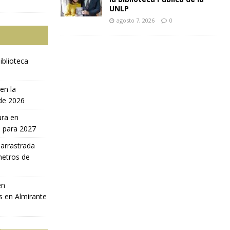
UNLP
agosto 7, 2026
0
iblioteca
en la
 de 2026
ura en
a para 2027
 arrastrada
metros de
en
s en Almirante