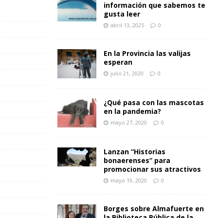
información que sabemos te
gusta leer
abril 13, 2025
0
En la Provincia las valijas
esperan
julio 21, 2020
0
¿Qué pasa con las mascotas
en la pandemia?
mayo 27, 2020
0
Lanzan “Historias
bonaerenses” para
promocionar sus atractivos
mayo 19, 2020
0
Borges sobre Almafuerte en
la Biblioteca Pública de la