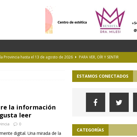
 la Provincia hasta el 13 de agosto de 2026
PARA VER, OÍR Y SENTIR
 en Geografía a su oferta académica para 2027
ACTUALIDAD
ESTAMOS CONECTADOS
rastrada por una tormenta a casi 10 mil metros de altura
Longchamps y entregó escrituras en Almirante Brown
MUNICIPIOS
bre la información
ioteca Pública de la UNLP
CULTURA
gusta leer
incia
0
CATEGORÍAS
mente digital. Una mirada de la