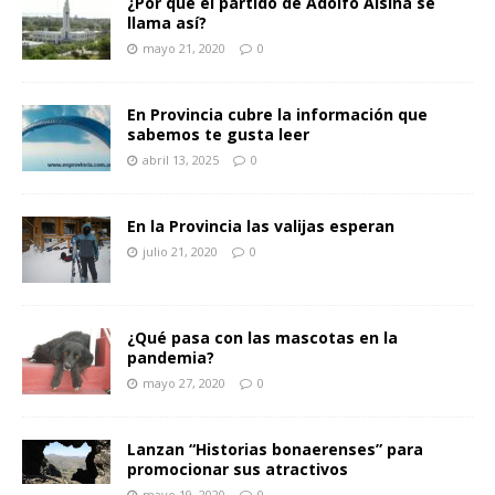
¿Por qué el partido de Adolfo Alsina se
llama así?
mayo 21, 2020
0
En Provincia cubre la información que
sabemos te gusta leer
abril 13, 2025
0
En la Provincia las valijas esperan
julio 21, 2020
0
¿Qué pasa con las mascotas en la
pandemia?
mayo 27, 2020
0
Lanzan “Historias bonaerenses” para
promocionar sus atractivos
mayo 19, 2020
0