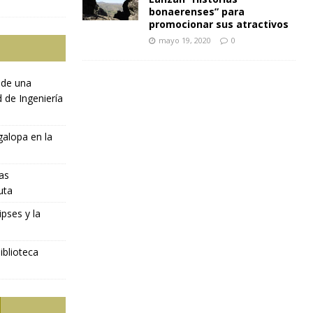
bonaerenses” para
promocionar sus atractivos
mayo 19, 2020
0
 de una
d de Ingeniería
galopa en la
ras
uta
ipses y la
iblioteca