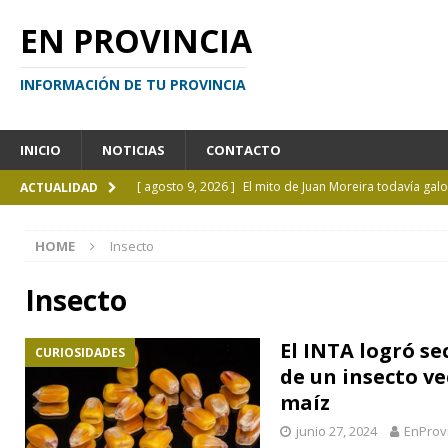
EN PROVINCIA
INFORMACIÓN DE TU PROVINCIA
INICIO
NOTICIAS
CONTACTO
[ agosto 9, 2026 ]
El mito de Juan Moreira todavía ga
ACTUALIDAD
[ agosto 7, 2026 ]
Inhabilitado por realizar maniobra
HOME
Insecto
[ agosto 7, 2026 ]
El cielo de agosto: Perseidas, eclips
[ agosto 7, 2026 ]
Borges sobre Almafuerte en la Bibl
Insecto
[ agosto 10, 2026 ]
De La Luisa a La Plata: alumnos de 
El INTA logró s
CURIOSIDADES
ACTUALIDAD
de un insecto ve
maíz
junio 27, 2024
EnProv