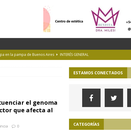
lopa en la pampa de Buenos Aires
INTERÉS GENERAL
s imprudentes en moto en plena ruta
INTERÉS GENERAL
ESTAMOS CONECTADOS
es y la Luna de Esturión
CURIOSIDADES
ioteca Pública de la UNLP
CULTURA
una escuela rural visitaron la Facultad de Ingeniería de la UNLP
ecuenciar el genoma
ctor que afecta al
CATEGORÍAS
incia
0