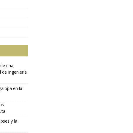
 de una
d de Ingeniería
galopa en la
ras
uta
ipses y la